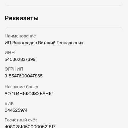
Реквизиты
Наименование
ИП Виноградов Виталий Геннадьевич
ИНН
540362837399
ОГРНИП
315547600047865
Название банка
АО "ТИНЬКОФФ БАНК"
БИК
044525974
Расчётный счёт
40802810500000521817