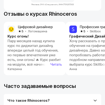
Реклама. ОЧУ «Специалист», ИНН:7701257303
Отзывы о курсах Rhinoceros
Цифровой дизайнер
Логомашина
Skillbox
5
5
Курс огонь!
Графический Диза
Пару месяцев назад купила
Хочу рассказать о п
курс по диджитал дизайну,
обучения на графич
впереди целый год обучения,
дизайнера. Давно х
но первые впечатления уже
попробовать работат
есть, они огонь! 🔥 Курс разбит
подобном направле
на модули, всё начинается с
Читать
выбрала курс Skillbo
азов, типа как работать в
приобретения навык
Катерина
Анна
программах, а потом
Изначально я самос
переходит к крутым штукам и
лет с 8 изучала гра
практике. Я даже заранее
инструменты, но в 
Часто задаваемые вопросы
посмотрела, какие задания
работала в Photosho
будут дальше, выглядят
благодаря курсу уж
интересно. Всё
освоилась и в Illustra
Что такое Rhinoceros?
структурировано, четко, без
курс не завершен до