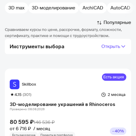
3D max
3D-моделирование
ArchiCAD
AutoCAD
Популярные
Сравниваем курсы по цене, рассрочке, формату, сложности,
сертификату, практике и помощи с трудоустройством.
Инструменты выбора
Открыть
Есть акция
Skillbox
4.15
(301)
2 месяца
3D-моделирование украшений в Rhinoceros
Проверено: 08.08.2026
80 595 ₽
146 536 ₽
от 6 716 ₽
месяц
- 40%
Есть рассрочка
Проекты в портфолио