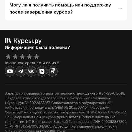
Могу ли я получить помощь или поддержку
после завершения курсов?
Информация была полезна?
16 оценок, среднее: 4.66 из 5
Зарегистрированный оператор персональных данных #54–23–015516.
Свидетельство о государственной регистрации базы данных
«Курсы.ру» № 2022622257. Свидетельство о государственной
регистрации программы для ЭВМ № 2022667154 «Курсы.ру».
Курсы.ру® — свидетельство на товарный знак № 942572 от 07.09.2022.
На информационном ресурсе применяются Рекомендательные
технологии. ИП Виноградов Виталий Геннадьевич. ИНН 540362837399,
ОГРНИП 315547600047865. Адрес для направления юридически
значимых сообщений: mail@kursy.ru