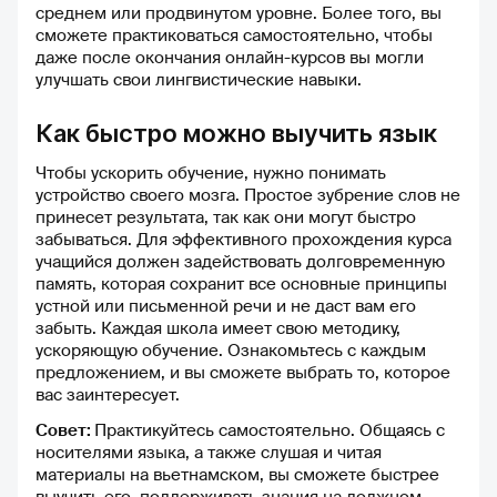
среднем или продвинутом уровне. Более того, вы
выполнения совершаешь
сможете практиковаться самостоятельно, чтобы
ошибку, но ее вы обязательно
даже после окончания онлайн-курсов вы могли
обсуждаете на следующем
улучшать свои лингвистические навыки.
уроке с вашим
преподавателем и хорошенько
разбираете, чтобы больше ее
Как быстро можно выучить язык
не совершить. Еще плюсом
могу отметить то, что здесь вас
Чтобы ускорить обучение, нужно понимать
никто не будет торопить. Если
устройство своего мозга. Простое зубрение слов не
вам нужно что-то повторить
принесет результата, так как они могут быстро
или темп прохождения для вас
забываться. Для эффективного прохождения курса
слишком быстрый, то вы
учащийся должен задействовать долговременную
всегда можете сказать об этом
память, которая сохранит все основные принципы
своему преподавателю и
устной или письменной речи и не даст вам его
спокойно повторить тему или
забыть. Каждая школа имеет свою методику,
снизить темп, ведь это тоже
ускоряющую обучение. Ознакомьтесь с каждым
важная часть обучения. В
предложением, и вы сможете выбрать то, которое
заключение могу сказать, что
вас заинтересует.
все, что я описала выше - мой
Cовет:
Практикуйтесь самостоятельно. Общаясь с
личный пользовательский
носителями языка, а также слушая и читая
опыт. Мне школа очень
материалы на вьетнамском, вы сможете быстрее
понравилась, рекомендую!