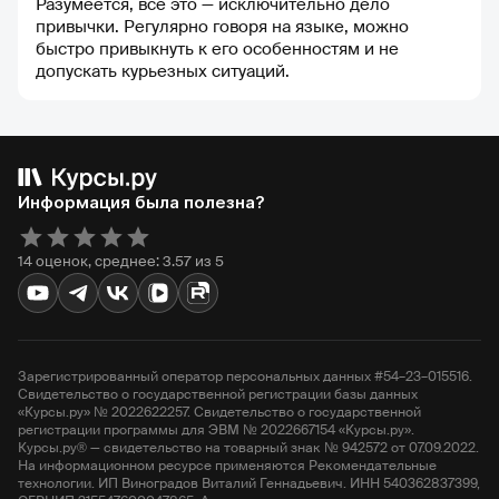
Разумеется, все это — исключительно дело
привычки. Регулярно говоря на языке, можно
быстро привыкнуть к его особенностям и не
допускать курьезных ситуаций.
Информация была полезна?
14 оценок, среднее: 3.57 из 5
Зарегистрированный оператор персональных данных #54–23–015516.
Свидетельство о государственной регистрации базы данных
«Курсы.ру» № 2022622257. Свидетельство о государственной
регистрации программы для ЭВМ № 2022667154 «Курсы.ру».
Курсы.ру® — свидетельство на товарный знак № 942572 от 07.09.2022.
На информационном ресурсе применяются Рекомендательные
технологии. ИП Виноградов Виталий Геннадьевич. ИНН 540362837399,