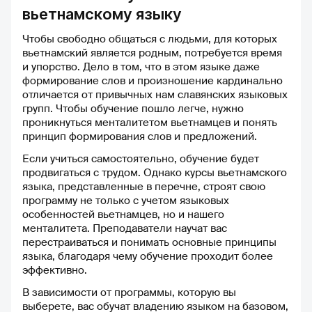
как по маслу. С первого раза
вьетнамскому языку
подобрали отличного учителя,
подходящего под мои запросы.
Чтобы свободно общаться с людьми, для которых
Уроки с ней проходят
вьетнамский является родным, потребуется время
незаметно, приятно и весело.
и упорство. Дело в том, что в этом языке даже
Всегда все тщательно
формирование слов и произношение кардинально
объяснит, поднимет
отличается от привычных нам славянских языковых
настроение, мотивацию и
групп. Чтобы обучение пошло легче, нужно
никогда не осудит. Качество
проникнуться менталитетом вьетнамцев и понять
материала тоже на высоте. Да,
принцип формирования слов и предложений.
бывают опечатки или что-то в
этом роде, но они встречаются
Если учиться самостоятельно, обучение будет
довольно редко и я ни разу не
продвигаться с трудом. Однако курсы вьетнамского
встречала их в домашке.
языка, представленные в перечне, строят свою
Кстати, по поводу домашки:
программу не только с учетом языковых
задания не сильно трудные,
особенностей вьетнамцев, но и нашего
могут только казаться такими
менталитета. Преподаватели научат вас
на первый взгляд. Но если не
перестраиваться и понимать основные принципы
ленится и действительно учить
языка, благодаря чему обучение проходит более
лексику, правила и грамматики
эффективно.
в приложении и на уроках, то
В зависимости от программы, которую вы
все идет легко и быстро. Да,
выберете, вас обучат владению языком на базовом,
бывает, что по мере