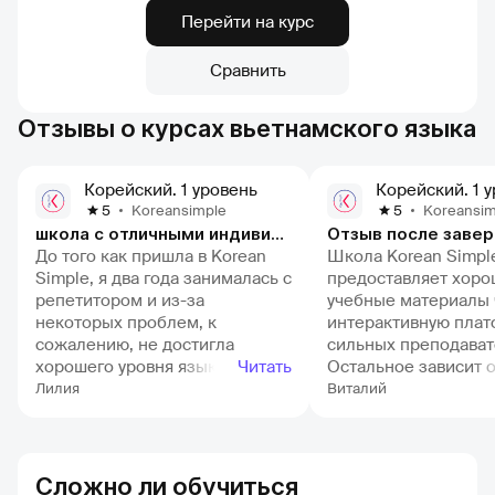
Перейти на курс
Сравнить
Отзывы о курсах вьетнамского языка
Корейский. 1 уровень
Корейский. 1 
Koreansimple
Koreansim
5
5
школа с отличными индивидуальными уроками:)
Отзыв после завер
До того как пришла в Korean
Школа Korean Simpl
Simple, я два года занималась с
предоставляет хор
репетитором и из-за
учебные материалы 
некоторых проблем, к
интерактивную плат
сожалению, не достигла
сильных преподават
хорошего уровня языка в
Читать
Остальное зависит о
жизни, хоть по бумажкам и
ученика. Занятия в K
Лилия
Виталий
была уже на третьем. Но как-
Simple отличный вар
только я пришла на
тех кому необходим
индивидуальные уроки в
дистанционное обуч
данную школу, то все пошло
гибкость в графике 
Сложно ли обучиться