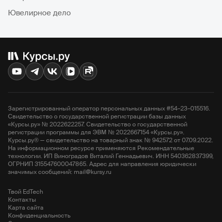
Ювелирное дело
Зарегистрированный оператор персональных данных #54–23–015516.
Свидетельство о государственной регистрации базы данных
«Курсы.ру» № 2022622257. Свидетельство о государственной
регистрации программы для ЭВМ № 2022667154 «Курсы.ру».
Курсы.ру® — свидетельство на товарный знак № 942572 от 07.09.2022.
На информационном ресурсе применяются Рекомендательные
технологии. ИП Виноградов Виталий Геннадьевич. ИНН 540362837399,
ОГРНИП 315547600047865. Адрес для направления юридически
значимых сообщений: mail@kursy.ru
Твой EdTech
Контакты
Карта сайта
Конфиденциальность