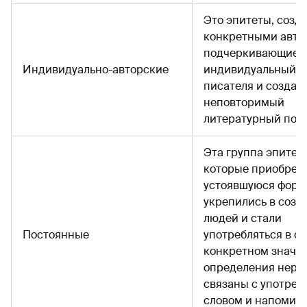
Это эпитеты, созд
конкретными авто
подчеркивающие
Индивидуально-авторские
индивидуальный с
писателя и созда
неповторимый
литературный поч
Эта группа эпитето
которые приобрел
устоявшуюся форм
укрепились в созн
людей и стали
Постоянные
употребляться в о
конкретном значен
определения нера
связаны с употре
словом и напомин