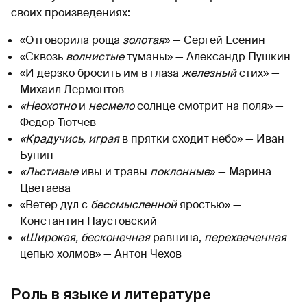
своих произведениях:
«Отговорила роща
золотая
» — Сергей Есенин
«Сквозь
волнистые
туманы» — Александр Пушкин
«И дерзко бросить им в глаза
железный
стих» —
Михаил Лермонтов
«Неохотно
и
несмело
солнце смотрит на поля» —
Федор Тютчев
«Крадучись, играя
в прятки сходит небо» — Иван
Бунин
«Льстивые
ивы и травы
поклонные
» — Марина
Цветаева
«Ветер дул с
бессмысленной
яростью» —
Константин Паустовский
«Широкая, бесконечная
равнина,
перехваченная
цепью холмов» — Антон Чехов
Роль в языке и литературе