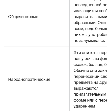
повседневной речи
являющихся особо
Общеязыковые
выразительными и
образными. Они з
всем, ведь больши
них мы употребляе
не задумываясь
Эти эпитеты перек
нашу речь из фоль
сказок, баллад, бы
Обычно они заклю
перенесении свойс
Народнопоэтические
предмета на друго
выражаются
прилагательным в 
форме или с пере
ударением