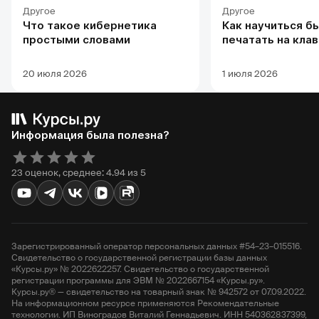
Другое
Другое
Что такое кибернетика
Как научиться б
простыми словами
печатать на кла
20 июля 2026
1 июля 2026
Информация была полезна?
23 оценок, среднее: 4.94 из 5
Зарегистрированный оператор персональных данных #54–23–015516.
Свидетельство о государственной регистрации базы данных
«Курсы.ру» № 2022622257. Свидетельство о государственной
регистрации программы для ЭВМ № 2022667154 «Курсы.ру».
Курсы.ру® — свидетельство на товарный знак № 942572 от 07.09.2022.
На информационном ресурсе применяются Рекомендательные
технологии. ИП Виноградов Виталий Геннадьевич. ИНН 540362837399,