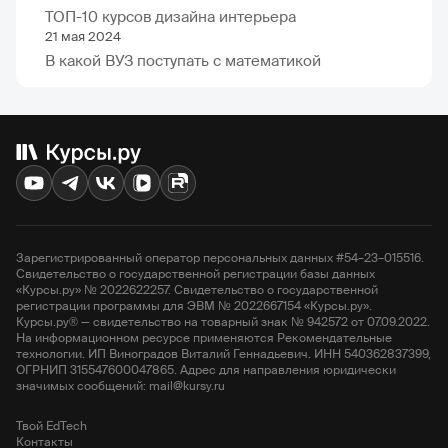
ТОП-10 курсов дизайна интерьера
21 мая 2024
В какой ВУЗ поступать с математикой
Зарегистрированный оператор персональных данных #54–23–015516.
Свидетельство о государственной регистрации базы данных
«Курсы.ру» № 2022622257. Свидетельство о государственной
регистрации программы для ЭВМ № 2022667154 «Курсы.ру».
Курсы.ру® — свидетельство на товарный знак № 942572 от 07.09.2022.
На информационном ресурсе применяются Рекомендательные
технологии. ИП Виноградов Виталий Геннадьевич. ИНН 540362837399,
ОГРНИП 315547600047865. Адрес для направления юридически
значимых сообщений: mail@kursy.ru
Твой EdTech
Контакты