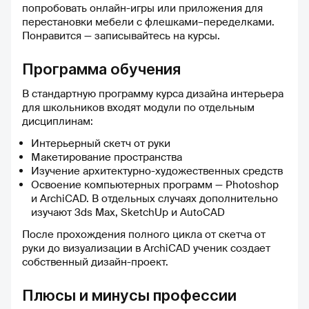
попробовать онлайн-игры или приложения для
вовремя исправить ошибки и
перестановки мебели с флешками–переделками.
двигаться дальше с
Понравится — записывайтесь на курсы.
уверенностью. 💻 Пользоваться
платформой удобно и
комфортно. Простота
Программа обучения
интерфейса и ясная структура
позволяют сосредоточиться
В стандартную программу курса дизайна интерьера
исключительно на учёбе, без
для школьников входят модули по отдельным
лишней траты времени на
дисциплинам:
поиски нужного урока или
Интерьерный скетч от руки
теста. ❤️ Больше всего радует
Макетирование пространства
качество и глубина учебных
Изучение архитектурно-художественных средств
материалов. После занятий на
Освоение компьютерных программ — Photoshop
Учёба.ру чувствуешь
и ArchiCAD. В отдельных случаях дополнительно
уверенность в собственных
изучают 3ds Max, SketchUp и AutoCAD
силах и готовность сдавать
экзамены. 🔧 Что касается
После прохождения полного цикла от скетча от
улучшений, хотелось бы видеть
руки до визуализации в ArchiCAD ученик создает
чуть больше интерактива в
собственный дизайн-проект.
занятиях — возможно,
интересные тесты-викторины
Плюсы и минусы профессии
или игровые элементы,