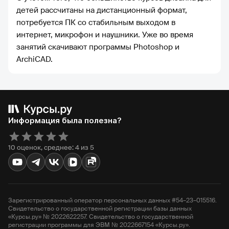
детей рассчитаны на дистанционный формат,
потребуется ПК со стабильным выходом в
интернет, микрофон и наушники. Уже во время
занятий скачивают программы Photoshop и
ArchiCAD.
Информация была полезна?
10 оценок, среднее: 4 из 5
Зарегистрированный оператор персональных данных #54–23–015516.
Свидетельство о государственной регистрации базы данных
«Курсы.ру» № 2022622257. Свидетельство о государственной
регистрации программы для ЭВМ № 2022667154 «Курсы.ру».