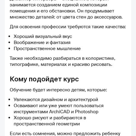
восприятие информации. 👩‍🏫
занимается созданием единой композиции
Преподаватели действительно
помещения и его обстановки. Он продумывает
увлечённые и опытные
множество деталей: от цвета стен до аксессуаров.
специалисты своего дела. У
каждого преподавателя своя
Для освоения профессии требуются такие качества:
манера подачи материала, но
Хороший визуальный вкус
всех объединяет одно —
Воображение и фантазия
умение доходчиво и лаконично
Пространственное мышление
объяснить сложный материал.
⏳ Меня приятно удивляет
Также необходимо разбираться в колористике,
скорость реакции
типографике, материалах и красиво рисовать.
преподавателей на мои
вопросы. Ответы приходят
Кому подойдет курс
практически мгновенно, часто
даже в тот же день, что
Обучение будет интересно детям, которые:
позволяет не терять нить
рассуждений и эффективнее
Увлекаются дизайном и архитектурой
усваивать новые знания. ✍️
Осваивают или уже умеют пользоваться
Домашние задания
инструментами ArchiCAD и Photoshop
проверяются достаточно
Хорошо рисуют и разбираются в
быстро, редко дольше суток.
пространственной геометрии
Такое внимание к обратной
Если есть сомнения, можно предложить ребенку
связи даёт возможность