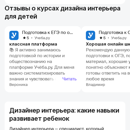
Отзывы о курсах дизайна интерьера
для детей
Подготовка к ЕГЭ по обществознанию
Учеба.ру
Учеба.ру
5
5
классная платформа
📚 Я активно занимаюсь
Рекомендую данную
подготовкой по истории и
подготовки к ОГЭ, 
обществознанию на
материал, хорошие 
платформе Учёба.ру. Для меня
понятно объясняют 
важно систематизировать
готовы ответить на 
знания и чувствовать себя
Читать
любое время
уверенно на экзаменах, и эта
Вероника
Владимир
площадка отлично справляется
с этими задачами. ✅ Мне
особенно нравятся уроки по
истории и обществознанию.
Дизайнер интерьера: какие навыки
Все материалы представлены
развивает ребенок
ясно и интересно, разбиты на
удобные модули, что облегчает
Дизайнер интерьера — специалист, который