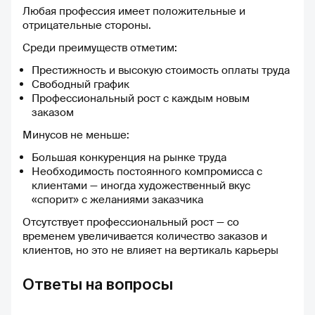
которые помогли бы
Любая профессия имеет положительные и
разнообразить подготовку. 🌟
отрицательные стороны.
Конечно, я буду рекомендовать
своим подругам и знакомым!
Среди преимуществ отметим:
Если вы хотите качественно
Престижность и высокую стоимость оплаты труда
подготовиться к экзаменам по
Свободный график
истории и обществознанию,
Профессиональный рост с каждым новым
обязательно попробуйте
заказом
учиться на Учёба.ру.
Минусов не меньше:
Большая конкуренция на рынке труда
Необходимость постоянного компромисса с
клиентами — иногда художественный вкус
«спорит» с желаниями заказчика
Отсутствует профессиональный рост — со
временем увеличивается количество заказов и
клиентов, но это не влияет на вертикаль карьеры
Ответы на вопросы