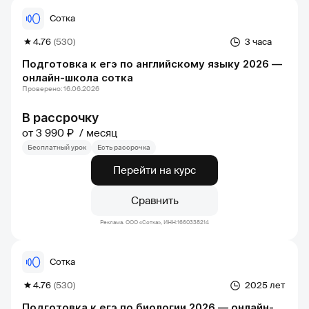
Сотка
4.76
(530)
3 часа
Подготовка к егэ по английскому языку 2026 —
онлайн-школа сотка
Проверено: 16.06.2026
В рассрочку
от 3 990 ₽
месяц
Бесплатный урок
Есть рассрочка
Перейти на курс
Сравнить
Реклама. ООО «Сотка», ИНН:1660338214
Сотка
4.76
(530)
2025 лет
Подготовка к егэ по биологии 2026 — онлайн-