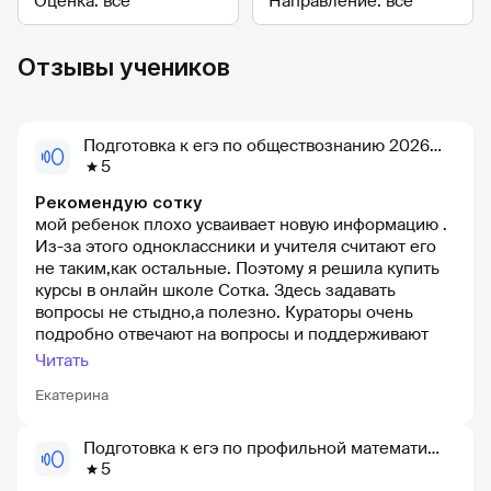
Отзывы учеников
Подготовка к егэ по обществознанию 2026 — онлайн-школа сотка
5
Рекомендую сотку
мой ребенок плохо усваивает новую информацию .
Из-за этого одноклассники и учителя считают его
не таким,как остальные. Поэтому я решила купить
курсы в онлайн школе Сотка. Здесь задавать
вопросы не стыдно,а полезно. Кураторы очень
подробно отвечают на вопросы и поддерживают
учеников. Еще мне понравилось то,что вебинары
Читать
можно смотреть в любое удобное время.
Екатерина
Рекомендую данную ОШ
Подготовка к егэ по профильной математике 2026 — онлайн-школа сотка
5