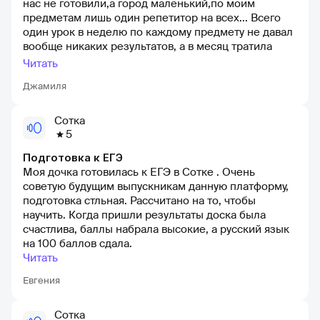
нас не готовили,а город маленький,по моим
предметам лишь один репетитор на всех... Всего
один урок в неделю по каждому предмету не давал
вообще никаких результатов, а в месяц тратила
огромные деньги, очень расстроилась,думала всё,
Читать
не сдам. Но узнала про Сотку, оказывается, к егэ
Джамиля
можно было готовиться и по интернету. Куратор
составила мне личное расписание на каждый
предмет (все учила в сотке) и я спокойной
Сотка
занималась не тревожась и находя время на себя и
5
друзей, чего боялась не иметь в выпускном классе.
Подготовка к ЕГЭ
За полгода меня почти что с нуля подготовили к
Моя дочка готовилась к ЕГЭ в Сотке . Очень
экзаменам и я все сдала на 90+, интересные
советую будущим выпускникам данную платформу,
вебинары и практики, куратор и учителя - все
подготовка стльная. Рассчитано на то, чтобы
запало в сердце. Спасибо сотке за будущее мечты
научить. Когда пришли результаты доска была
без лишних трат и нервов
счастлива, баллы набрала высокие, а русский язык
на 100 баллов сдала.
Читать
Евгения
Сотка