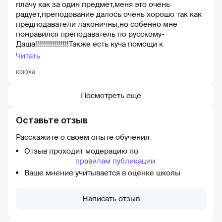
плачу как за один предмет,меня это очень
радует,преподование далось очень хорошо так как
предподаватели лаконичны,но собенно мне
понравился преподаватель по русскому-
Даша!!!!!!!!!!!!!!!!!Также есть куча помощи к
подготовке,как техническая,так и реальный
Читать
человек который может морально поддержать
ксюха
Посмотреть еще
Оставьте отзыв
Расскажите о своём опыте обучения
Отзыв проходит модерацию по
правилам публикации
Ваше мнение учитывается в оценке школы
Написать отзыв