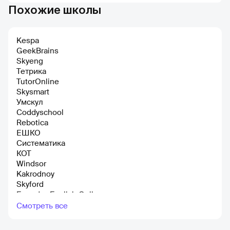
Похожие школы
Kespa
GeekBrains
Skyeng
Тетрика
TutorOnline
Skysmart
Умскул
Coddyschool
Rebotiсa
ЕШКО
Систематика
КОТ
Windsor
Kakrodnoy
Skyford
Everyday English Online
Deutsch Online
Смотреть все
HEDU
Advance