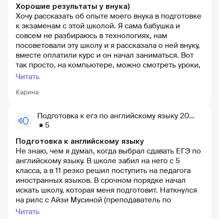
Хорошие результаты у внука)
Хочу рассказать об опыте моего внука в подготовке
к экзаменам с этой школой. Я сама бабушка и
совсем не разбираюсь в технологиях, нам
посоветовали эту школу и я рассказала о ней внуку,
вместе оплатили курс и он начал заниматься. Вот
так просто, на компьютере, можно смотреть уроки,
задавать вопросы учителям, получать помощь в ту
Читать
же минуту, практиковаться в заданиях. Все
Карина
предметы, которые он сдавал, были в этой школе
всего за 4 тысячи рублей, это очень бюджетно для
нашей семьи. Вот так, не тратя денег и времени на
Подготовка к егэ по английскому языку 2026 — онлайн-школа сотка
походы к репетиторам, мой внук дома спокойно
5
готовился весь 11 класс к экзаменам и сдал на
Подготовка к английскому языку
высокие баллы, мне все учителя его школьные
Не знаю, чем я думал, когда выбрал сдавать ЕГЭ по
хвалили) Теперь учится на бюджете в Москве
английскому языку. В школе забил на него с 5
класса, а в 11 резко решил поступить на педагога
иностранных языков. В срочном порядке начал
искать школу, которая меня подготовит. Наткнулся
на рилс с Айзи Мусиной (преподаватель по
английскому в сотке). Она показалась мне очень
Читать