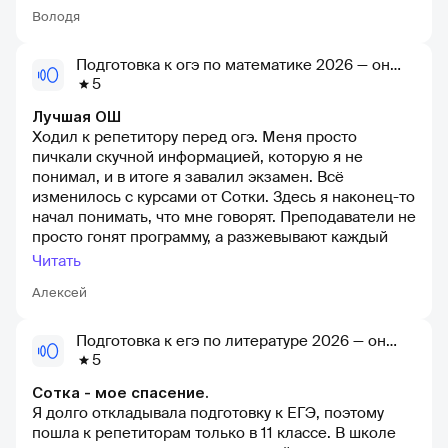
милой и доброжелательной, а для меня очень
Володя
важен приятный вайб учителя, чтобы чувствовать
себя комфортно и не переживать. Взял с ней
пробный урок, посмотрел, как она рассказывает
Подготовка к огэ по математике 2026 — онлайн-школа сотка
теорию. После этого решил взять годовой курс, это
5
было лучшее решение в моей жизни! Мне
Лучшая ОШ
особенно понравилось смотреть фильмы на
Ходил к репетитору перед огэ. Меня просто
английском. Айзи устраивала это для того, чтобы
пичкали скучной информацией, которую я не
прокачать наши знания в грамматике, а ещё чтобы
понимал, и в итоге я завалил экзамен. Всё
улучшить наше произношение, что оказалось очень
изменилось с курсами от Сотки. Здесь я наконец-то
полезным (так я узнал, что половину слов говорил
начал понимать, что мне говорят. Преподаватели не
неправильно). Сдал английский на 86 баллов
просто гонят программу, а разжевывают каждый
только благодаря ей
момент до полного понимания+кураторы помогают
Читать
с дз. А еще обучение построено на интерактивах,
Алексей
так что готовиться-не скучно и не муторно.
Подготовка к егэ по литературе 2026 — онлайн-школа сотка
5
Сотка - мое спасение.
Я долго откладывала подготовку к ЕГЭ, поэтому
пошла к репетиторам только в 11 классе. В школе