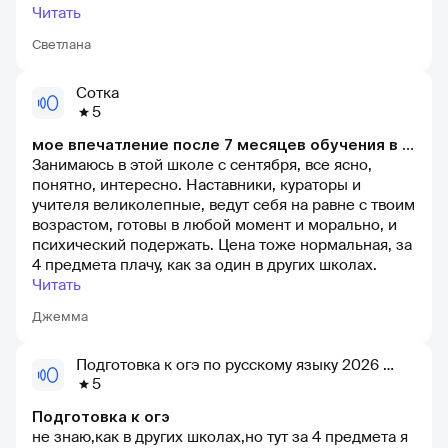
уважаешь его выбор. Подача информации хорошая,
Читать
рассчитано на то, чтобы заинтересовать ребенка
Светлана
учиться и дальше. За год сын отлично поднялся по
оценкам, ОГЭ сдал хорошо.
Сотка
5
мое впечатление после 7 месяцев обучения в онлайн школе «Сотка»
Занимаюсь в этой школе с сентября, все ясно,
понятно, интересно. Наставники, кураторы и
учителя великолепные, ведут себя на равне с твоим
возрастом, готовы в любой момент и морально, и
психический подержать. Цена тоже нормальная, за
4 предмета плачу, как за один в других школах.
Читать
Джемма
Подготовка к огэ по русскому языку 2026 — онлайн-школа сотка
5
Подготовка к огэ
не знаю,как в других школах,но тут за 4 предмета я