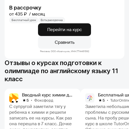
В рассрочку
от 435 ₽
месяц
Бесплатный урок
Есть рассрочка
Перейти на курс
Сравнить
Реклама. ООО «Коалиция», ИНН:7714461592
Отзывы о курсах подготовки к
олимпиаде по английскому языку 11
класс
Вводный курс химии для 7 класса
Фоксфорд
TutorOnlin
5
5
С супругой заметили тягу у
Заметила небольши
ребенка к химии и решили
проблемы с русским
записать ее на курсы. Как раз
сына. На пробу реши
она перешла в 7 класс. Дочке
курс в школе TutorOn