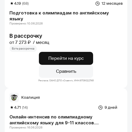
4.19
(68)
12 месяцев
Подготовка к олимпиадам по английскому
языку
Проверено: 10.06.2026
В рассрочку
от 7 273 ₽
месяц
Есть рассрочка
Перейти на курс
Сравнить
Реклама. ОАНО ДПО «Скаенг», ИНН:9709022748
Коалиция
4.71
(14)
9 дней
Онлайн-интенсив по олимпиадному
английскому языку для 9-11 классов.
Проверено: 16.06.2026
муниципальный этап всош. группа 1