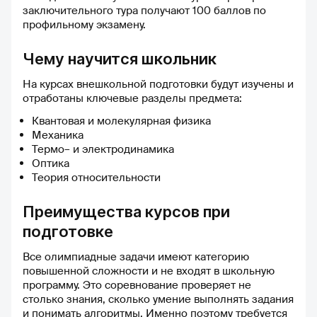
Учёба.ру чувствуешь
заключительного тура получают 100 баллов по
уверенность в собственных
профильному экзамену.
силах и готовность сдавать
экзамены. 🔧 Что касается
Чему научится школьник
улучшений, хотелось бы видеть
чуть больше интерактива в
На курсах внешкольной подготовки будут изучены и
занятиях — возможно,
отработаны ключевые разделы предмета:
интересные тесты-викторины
или игровые элементы,
Квантовая и молекулярная физика
которые помогли бы
Механика
разнообразить подготовку. 🌟
Термо– и электродинамика
Конечно, я буду рекомендовать
Оптика
своим подругам и знакомым!
Теория относительности
Если вы хотите качественно
подготовиться к экзаменам по
Преимущества курсов при
истории и обществознанию,
подготовке
обязательно попробуйте
учиться на Учёба.ру.
Все олимпиадные задачи имеют категорию
повышенной сложности и не входят в школьную
программу. Это соревнование проверяет не
столько знания, сколько умение выполнять задания
и понимать алгоритмы. Именно поэтому требуется