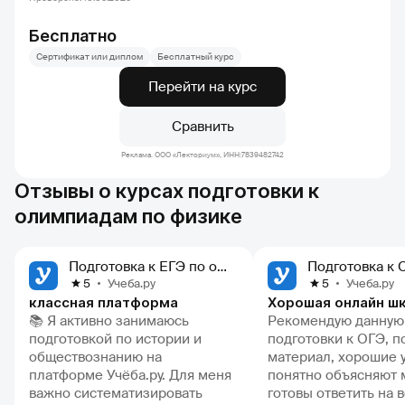
Бесплатно
Сертификат или диплом
Бесплатный курс
Перейти на курс
Сравнить
Реклама. ООО «Лекториум», ИНН:7839482742
Отзывы о курсах подготовки к
олимпиадам по физике
Подготовка к ЕГЭ по обществознанию
Учеба.ру
Учеба.ру
5
5
классная платформа
📚 Я активно занимаюсь
Рекомендую данную
подготовкой по истории и
подготовки к ОГЭ, 
обществознанию на
материал, хорошие 
платформе Учёба.ру. Для меня
понятно объясняют 
важно систематизировать
готовы ответить на 