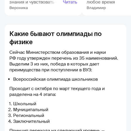
знания и чувствовать себя
Читать
любое время
уверенно на экзаменах, и эта
Вероника
Владимир
площадка отлично справляется
с этими задачами. ✅ Мне
особенно нравятся уроки по
истории и обществознанию.
Какие бывают олимпиады по
Все материалы представлены
физике
ясно и интересно, разбиты на
удобные модули, что облегчает
Сейчас Министерством образования и науки
восприятие информации. 👩‍🏫
РФ году утвержден перечень из 35 наименований.
Преподаватели действительно
Выделим 3 из них, победа в которых дает
увлечённые и опытные
преимущества при поступлении в ВУЗ:
специалисты своего дела. У
каждого преподавателя своя
Всероссийская олимпиада школьников
манера подачи материала, но
Проходит с октября по март текущего года и
всех объединяет одно —
разделена на 4 этапа:
умение доходчиво и лаконично
объяснить сложный материал.
Школьный
⏳ Меня приятно удивляет
Муниципальный
скорость реакции
Региональный
преподавателей на мои
Заключительный
вопросы. Ответы приходят
практически мгновенно, часто
Принцип перехода на следующий уровень —