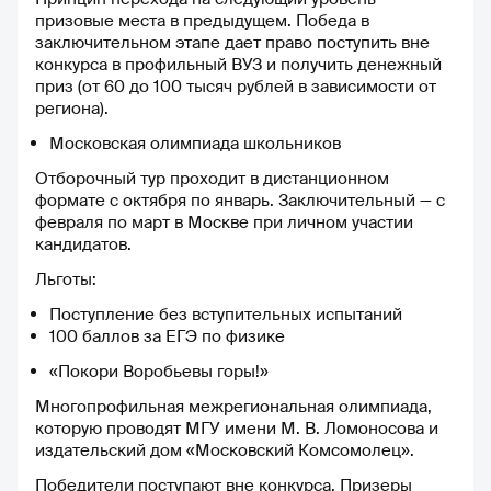
даже в тот же день, что
призовые места в предыдущем. Победа в
позволяет не терять нить
заключительном этапе дает право поступить вне
рассуждений и эффективнее
конкурса в профильный ВУЗ и получить денежный
усваивать новые знания. ✍️
приз (от 60 до 100 тысяч рублей в зависимости от
Домашние задания
региона).
проверяются достаточно
Московская олимпиада школьников
быстро, редко дольше суток.
Такое внимание к обратной
Отборочный тур проходит в дистанционном
связи даёт возможность
формате с октября по январь. Заключительный — с
вовремя исправить ошибки и
февраля по март в Москве при личном участии
двигаться дальше с
кандидатов.
уверенностью. 💻 Пользоваться
Льготы:
платформой удобно и
комфортно. Простота
Поступление без вступительных испытаний
интерфейса и ясная структура
100 баллов за ЕГЭ по физике
позволяют сосредоточиться
исключительно на учёбе, без
«Покори Воробьевы горы!»
лишней траты времени на
Многопрофильная межрегиональная олимпиада,
поиски нужного урока или
которую проводят МГУ имени М. В. Ломоносова и
теста. ❤️ Больше всего радует
издательский дом «Московский Комсомолец».
качество и глубина учебных
материалов. После занятий на
Победители поступают вне конкурса. Призеры