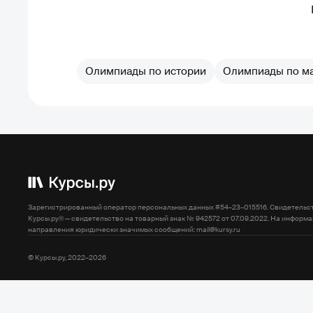
Олимпиады по истории
Олимпиады по м
Зарегистрированный оператор персональных данных #54–23–015516. Свидетельств
Курсы.ру® — свидетельство на товарный знак № 942572 от 07.09.2022. На инфо
направления юридически значимых сообщений: mail@kursy.ru
© Курсы.ру, 2022–2026