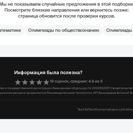
Мы не показываем случайные предложения в этой подборке
Посмотрите близкие направления или вернитесь позже:
страница обновится после проверки курсов.
атематике
Олимпиады по обществознанию
Олимпиады 
Информация была полезна?
19 оценок, среднее: 4.9 из 5
о о государственной регистрации базы данных «Курсы.ру» № 2022622257. Свидетельство
рмационном ресурсе применяются Рекомендательные технологии. ИП Виноградов Виталий 
Твой EdTech
Контакты
Карта сайта
Кон