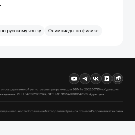
.
по русскому языку
Олимпиады по физике
 о государственной регистрации программы для ЭВМ № 2022667154 «Курсы.ру».
Геннадьевич. ИНН 540362837399, ОГРНИП 315547600047865. Адрес для
фиденциальность
Соглашение
Методология
Правила отзывов
Редполитика
Реклама