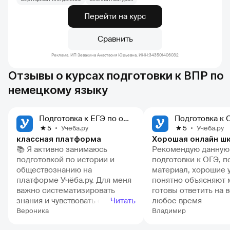
Перейти на курс
Сравнить
Реклама. ИП Зевакина Анастасия Юрьевна, ИНН:343501406032
Отзывы о курсах подготовки к ВПР по
немецкому языку
Подготовка к ЕГЭ по обществознанию
Учеба.ру
Учеба.ру
5
5
классная платформа
📚 Я активно занимаюсь
Рекомендую данную
подготовкой по истории и
подготовки к ОГЭ, 
обществознанию на
материал, хорошие 
платформе Учёба.ру. Для меня
понятно объясняют 
важно систематизировать
готовы ответить на 
знания и чувствовать себя
Читать
любое время
уверенно на экзаменах, и эта
Вероника
Владимир
площадка отлично справляется