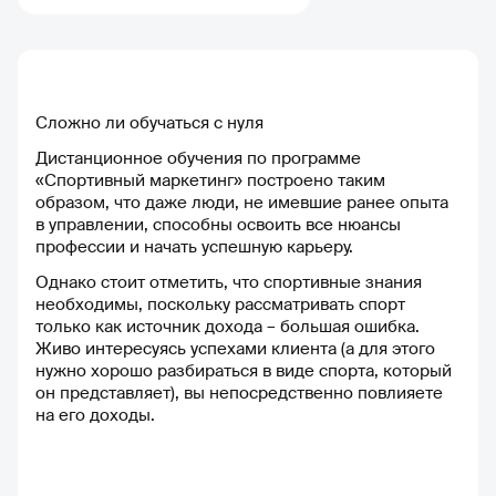
читают интересные 
полезные лекции. П
Инструктор тренаже
зала, так как давно 
освоить данную про
Теперь работаю в о
Сложно ли обучаться с нуля
лучших спорт залов 
Дистанционное обучения по программе
городе. Спасибо за
«Спортивный маркетинг» построено таким
возможность обучит
образом, что даже люди, не имевшие ранее опыта
профессии. которая
в управлении, способны освоить все нюансы
профессии и начать успешную карьеру.
Однако стоит отметить, что спортивные знания
необходимы, поскольку рассматривать спорт
только как источник дохода – большая ошибка.
Живо интересуясь успехами клиента (а для этого
нужно хорошо разбираться в виде спорта, который
он представляет), вы непосредственно повлияете
на его доходы.