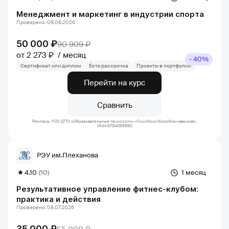
Менеджмент и маркетинг в индустрии спорта
Проверено: 08.08.2026
50 000 ₽
90 909 ₽
от 2 273 ₽
месяц
- 40%
Сертификат или диплом
Есть рассрочка
Проекты в портфолио
Перейти на курс
Сравнить
Реклама. ЧОУ ДПО «Образовательные технологии «Скилбокс (Коробка навыков)»,
ИНН:9704088880
РЭУ им.Плеханова
4.10
(10)
1 месяц
Результативное управление фитнес-клубом:
практика и действия
Проверено: 08.07.2026
35 000 ₽