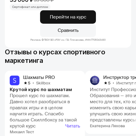
55 000 ₽
Сертификат или диплом
Перейти на курс
Сравнить
Реклама. ФГБОУ ВО «РЭУ им. Г.В. Плеханова», ИНН:7705043493
Отзывы о курсах спортивного
маркетинга
Шахматы PRO
Skillbox
Институт профессионального
5
5
Крутой курс по шахматам
Институт Професси
Прошел курс по шахматам.
Образования — это 
Давно хотел разобраться в
место для тех, кто х
правлах игры и в целом
изменить свою карь
научитя играть. Спасибо
улучшить свою жизн
большое Скиллбоксу за такой
представлены курсы
крутой курс
Читать
качества, а препода
Екатерина Ляхова
имеющие большой о
Михаил Тест