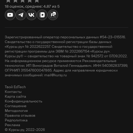
18 оценок, среднее: 4.87 из 5
Зарегистрированный оператор персональных данных #54–23–015516.
Свидетельство о государственной регистрации базы данных
«Курсы.ру» № 2022622257. Свидетельство о государственной
регистрации программы для ЭВМ № 2022667154 «Курсы.ру».
Курсы.ру® — свидетельство на товарный знак № 942572 от 07.09.2022.
На информационном ресурсе применяются Рекомендательные
технологии. ИП Виноградов Виталий Геннадьевич. ИНН 540362837399,
ОГРНИП 315547600047865. Адрес для направления юридически
значимых сообщений: mail@kursy.ru
Твой EdTech
Контакты
Карта сайта
Конфиденциальность
Соглашение
Методология
Правила отзывов
Редполитика
Реклама
© Курсы.ру, 2022–2026