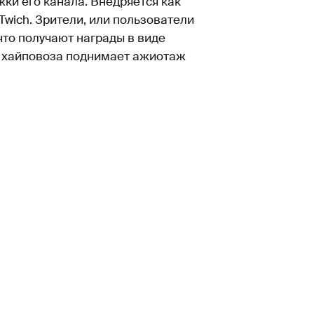
ки его канала. Внедряется как
Twich. Зрители, или пользователи
что получают награды в виде
к хайповоза поднимает ажиотаж