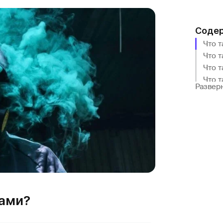
Соде
Что 
Что 
Что т
Что т
Развер
Что т
Хайп
Как 
Хайп 
Закл
вами?