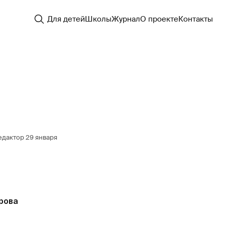
Для детей
Школы
Журнал
О проекте
Контакты
едактор
29 января
рова