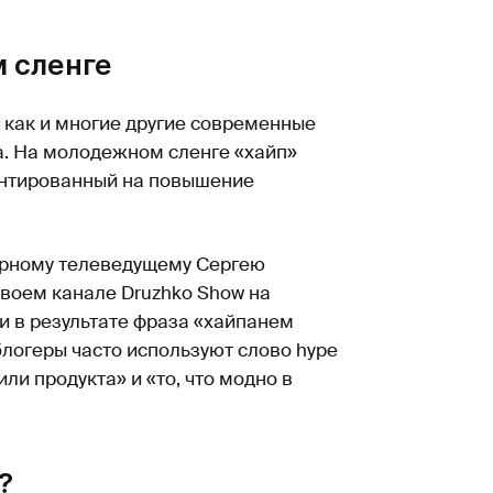
 сленге
, как и многие другие современные
та. На молодежном сленге «хайп»
иентированный на повышение
ярному телеведущему Сергею
своем канале Druzhko Show на
 и в результате фраза «хайпанем
логеры часто используют слово hype
ли продукта» и «то, что модно в
?