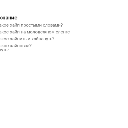
ржание
такое хайп простыми словами?
такое хайп на молодежном сленге
акое хайпить и хайпануть?
акое хайповоз?
нуть
акое хайпуки?
 в маркетинге
создать ажиотаж?
в социальных сетях
ючение