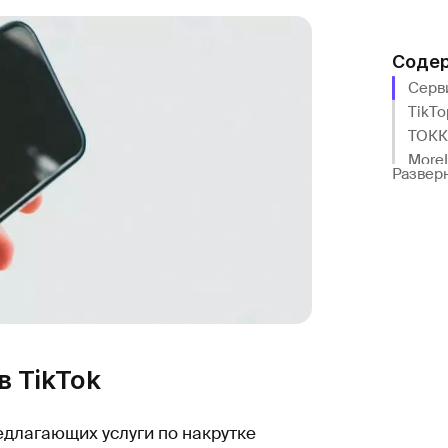
Соде
Серви
TikTo
ТОКК
More
Развер
TikTo
VKTar
Прило
TikBo
TikSt
в TikTok
едлагающих услуги по накрутке