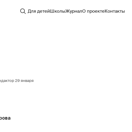
Для детей
Школы
Журнал
О проекте
Контакты
едактор
29 января
рова