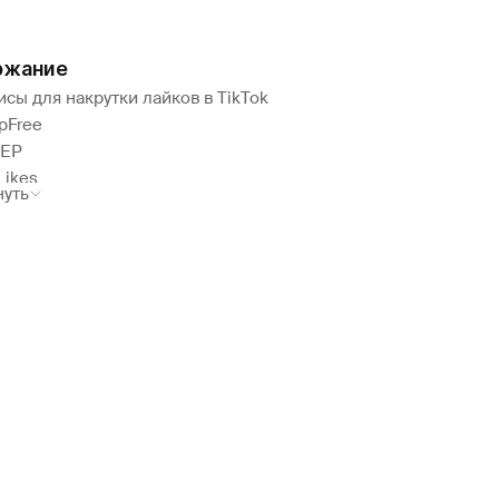
ржание
сы для накрутки лайков в TikTok
pFree
ЕР
Likes
нуть
p
get
жения для накрутки лайков в Tik Tok
ost
ore Views