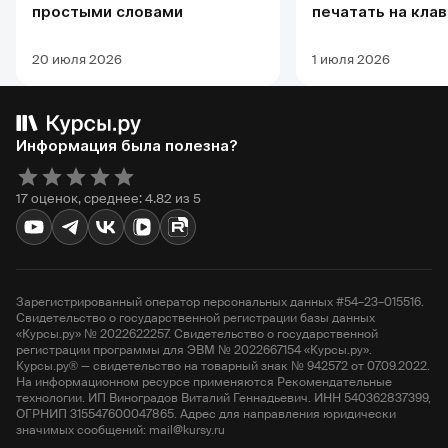
простыми словами
печатать на кла
20 июля 2026
1 июля 2026
Информация была полезна?
17 оценок, среднее: 4.82 из 5
Зарегистрированный оператор персональных данных #54–23–015516.
Свидетельство о государственной регистрации базы данных
«Курсы.ру» № 2022622257. Свидетельство о государственной
регистрации программы для ЭВМ № 2022667154 «Курсы.ру».
Курсы.ру® — свидетельство на товарный знак № 942572 от 07.09.2022.
На информационном ресурсе применяются Рекомендательные
технологии. ИП Виноградов Виталий Геннадьевич. ИНН 540362837399,
ОГРНИП 315547600047865. Адрес для направления юридически
значимых сообщений: mail@kursy.ru