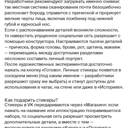
Разработчики рекомендуют загружать именно снимки:
так местная система сканирования почти безошибочно
распознает бороду, справится с прической и прорисует
мелкие черты лица, включая ложбинку под нижней
губой и курносый нос.
Если с распознаванием деталей возникли сложности,
то наверстать упущенное социальная сеть разрешает с
помощью конструктора. Настраиваются тысячи деталей
— прическа, форма головы, брови, рот, щетина, макияж
— перемещаясь между доступными разделами
несложно составить личный портрет.
После художественных экспериментов достаточно
нажать на кнопку «Готово». Личные стикеры появятся в
соседнем меню (под каким именем — разработчики
разрешают сразу же выбрать) и станут доступны для
использования в чатах, на стене или даже в «Историях».
Как подарить стикеры?
Стикеры в VK передариваются через «Магазин»: если
нажать на название или иллюстрацию понравившегося
набора, то социальная сеть разрешит просмотреть
дополнительные детали, а вместе с тем —
воспользоваться кнопками «Купить» и «Подарить»,