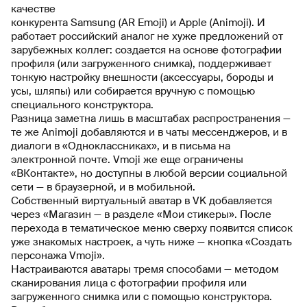
качестве
конкурента Samsung (AR Emoji) и Apple (Animoji). И
работает российский аналог не хуже предложений от
зарубежных коллег: создается на основе фотографии
профиля (или загруженного снимка), поддерживает
тонкую настройку внешности (аксессуары, бороды и
усы, шляпы) или собирается вручную с помощью
специального конструктора.
Разница заметна лишь в масштабах распространения —
те же Animoji добавляются и в чаты мессенджеров, и в
диалоги в «Одноклассниках», и в письма на
электронной почте. Vmoji же еще ограничены
«ВКонтакте», но доступны в любой версии социальной
сети — в браузерной, и в мобильной.
Собственный виртуальный аватар в VK добавляется
через «Магазин — в разделе «Мои стикеры». После
перехода в тематическое меню сверху появится список
уже знакомых настроек, а чуть ниже — кнопка «Создать
персонажа Vmoji».
Настраиваются аватары тремя способами — методом
сканирования лица с фотографии профиля или
загруженного снимка или с помощью конструктора.