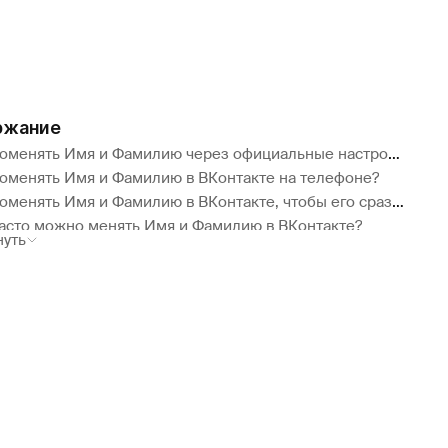
ржание
оменять Имя и Фамилию через официальные настройки профиля?
поменять Имя и Фамилию в ВКонтакте на телефоне?
Как поменять Имя и Фамилию в ВКонтакте, чтобы его сразу приняли?
часто можно менять Имя и Фамилию в ВКонтакте?
нуть
му не могу поменять Имя и Фамилию в ВКонтакте?
Как поменять Имя и Фамилию в ВКонтакте, если заявку отклоняют?
поменять Имя и Фамилию в ВКонтакте на английское?
ючение