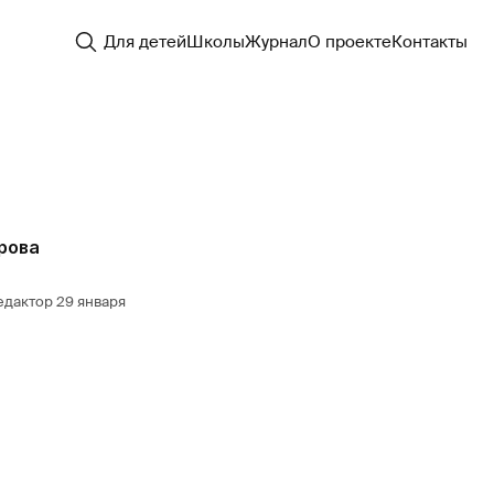
Для детей
Школы
Журнал
О проекте
Контакты
рова
едактор
29 января