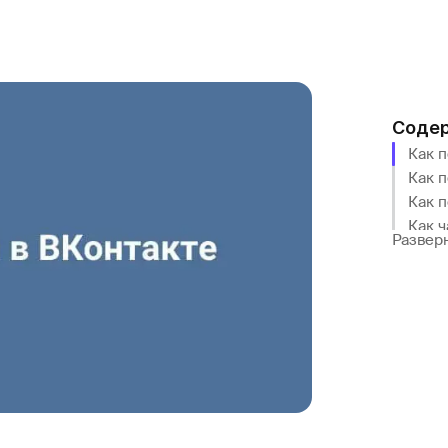
Соде
Как п
Как 
Как 
Развер
Поче
Как 
Закл