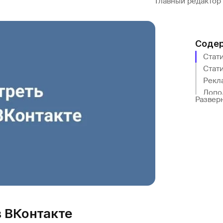
Главный редактор
Соде
Стат
Стат
Рекла
Допо
Развер
в ВКонтакте