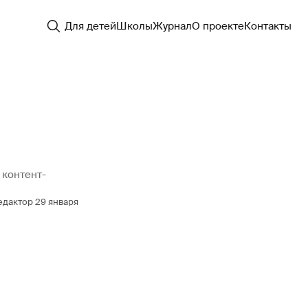
Для детей
Школы
Журнал
О проекте
Контакты
 контент-
едактор
29 января