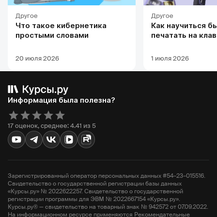
Другое
Другое
Что такое кибернетика
Как научиться б
простыми словами
печатать на кла
20 июля 2026
1 июля 2026
Информация была полезна?
17 оценок, среднее: 4.41 из 5
Зарегистрированный оператор персональных данных #54–23–015516.
Свидетельство о государственной регистрации базы данных
«Курсы.ру» № 2022622257. Свидетельство о государственной
регистрации программы для ЭВМ № 2022667154 «Курсы.ру».
Курсы.ру® — свидетельство на товарный знак № 942572 от 07.09.2022.
На информационном ресурсе применяются Рекомендательные