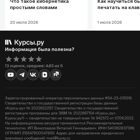
Что такое кибернетика
Как научиться б
простыми словами
печатать на кла
20 июля 2026
1 июля 2026
Информация была полезна?
13 оценок, среднее: 4.63 из 5
Зарегистрированный оператор персональных данных #54–23–015516.
Свидетельство о государственной регистрации базы данных
«Курсы.ру» № 2022622257. Свидетельство о государственной
регистрации программы для ЭВМ № 2022667154 «Курсы.ру».
Курсы.ру® — свидетельство на товарный знак № 942572 от 07.09.2022.
На информационном ресурсе применяются Рекомендательные
технологии. ИП Виноградов Виталий Геннадьевич. ИНН 540362837399,
ОГРНИП 315547600047865. Адрес для направления юридически
значимых сообщений: mail@kursy.ru