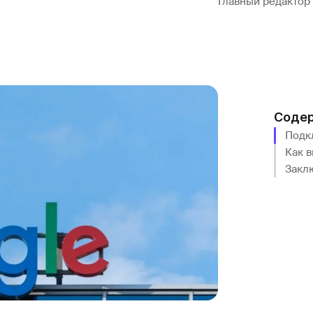
Главный редактор
Соде
Подк
Как в
Закл