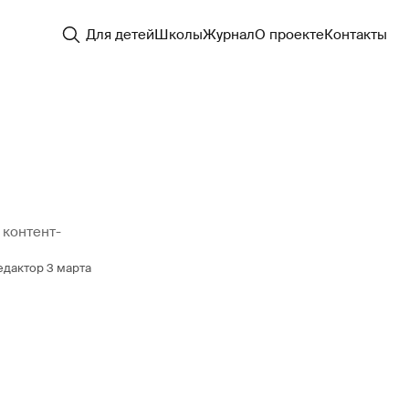
Для детей
Школы
Журнал
О проекте
Контакты
 контент-
едактор
3 марта