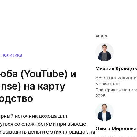
Автор
 политика
Михаил Кравцов
юба (YouTube) и
SEO-специалист и
nse) на карту
маркетолог
Проверил эксперт/р
водство
2025
ярный источник дохода для
нуться со сложностями при выводе
Ольга Миронова
 выводить деньги с этих площадок на