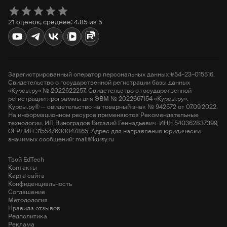
21 оценок, среднее: 4.85 из 5
Зарегистрированный оператор персональных данных #54–23–015516.
Свидетельство о государственной регистрации базы данных
«Курсы.ру» № 2022622257. Свидетельство о государственной
регистрации программы для ЭВМ № 2022667154 «Курсы.ру».
Курсы.ру® — свидетельство на товарный знак № 942572 от 07.09.2022.
На информационном ресурсе применяются Рекомендательные
технологии. ИП Виноградов Виталий Геннадьевич. ИНН 540362837399,
ОГРНИП 315547600047865. Адрес для направления юридически
значимых сообщений: mail@kursy.ru
Твой EdTech
Контакты
Карта сайта
Конфиденциальность
Соглашение
Методология
Правила отзывов
Редполитика
Реклама