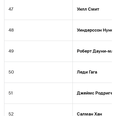
47
Уилл Смит
48
Уиндерссон Нунес
49
Роберт Дауни-мл
50
Леди Гага
51
Джеймс Родриге
52
Салман Хан