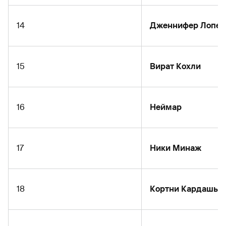
14
Дженнифер Лопес
15
Вират Кохли
16
Неймар
17
Ники Минаж
18
Кортни Кардашья