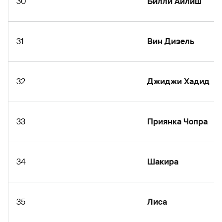
30
Билли Айлиш
31
Вин Дизель
32
Джиджи Хадид
33
Приянка Чопра
34
Шакира
35
Лиса