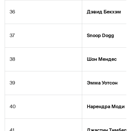
36
Дэвид Бекхэм
37
Snoop Dogg
38
Шон Мендес
39
Эмма Уотсон
40
Нарендра Моди
41
Джастин Тимберл