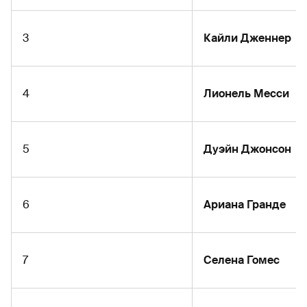
3
Кайли Дженнер
4
Лионель Месси
5
Дуэйн Джонсон
6
Ариана Гранде
7
Селена Гомес