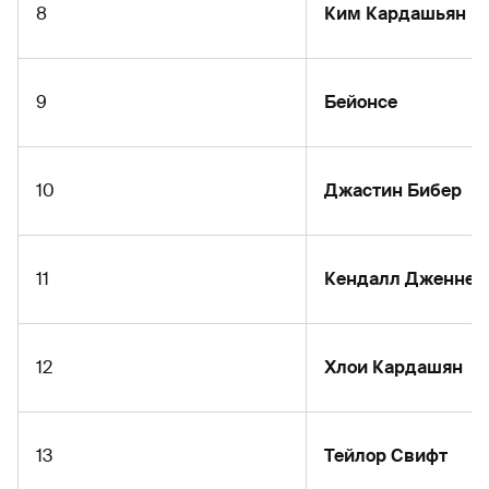
8
Ким Кардашьян
9
Бейонсе
10
Джастин Бибер
11
Кендалл Дженнер
12
Хлои Кардашян
13
Тейлор Свифт