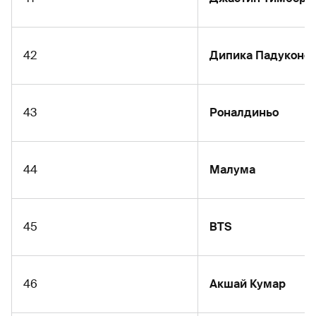
42
Дипика Падуконе
43
Роналдиньо
44
Малума
45
BTS
46
Акшай Кумар