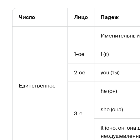
Число
Лицо
Падеж
Именительный
1-ое
I (я)
2-ое
you (ты)
Единственное
he (он)
she (она)
3-е
it (оно, он, она 
неодушевленн