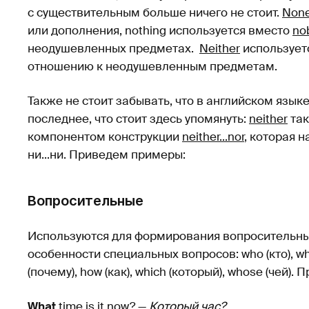
с существительным больше ничего не стоит.
Non
или дополнения, nothing используется вместо
no
неодушевленных предметах.
Neither
используетс
отношению к неодушевленным предметам.
Также не стоит забывать, что в английском язык
последнее, что стоит здесь упомянуть:
neither
так
компонентом конструкции
neither...nor
, которая 
ни...ни. Приведем примеры:
Вопросительные
Используются для формирования вопросительны
особенности специальных вопросов: who (кто), what 
(почему), how (как), which (который), whose (чей)
What
time is it now? —
Который час?