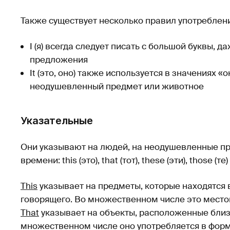
Также существует несколько правил употреблен
I (я) всегда следует писать с большой буквы, д
предложения
It (это, оно) также используется в значениях «
неодушевленный предмет или животное
Указательные
Они указывают на людей, на неодушевленные п
времени: this (это), that (тот), these (эти), those (те)
This
указывает на предметы, которые находятся 
говорящего. Во множественном числе это мест
That
указывает на объекты, расположенные близк
множественном числе оно употребляется в фор