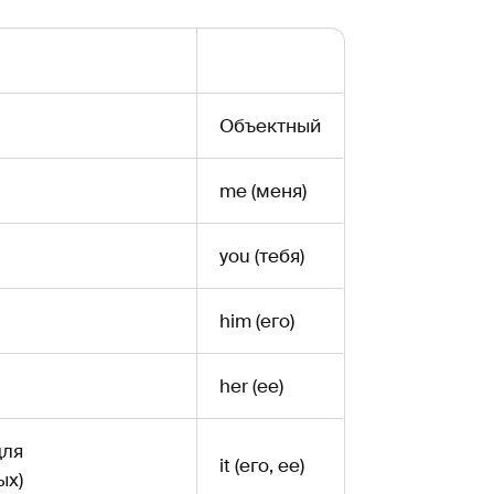
Объектный
me (меня)
you (тебя)
him (его)
her (ее)
для
it (его, ее)
ых)