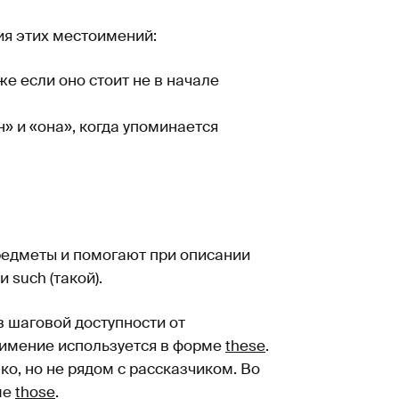
ия этих местоимений:
аже если оно стоит не в начале
он» и «она», когда упоминается
редметы и помогают при описании
 и such (такой).
в шаговой доступности от
оимение используется в форме
these
.
о, но не рядом с рассказчиком. Во
ме
those
.