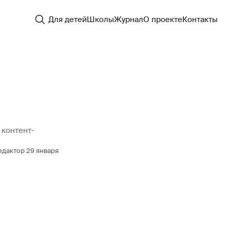
Для детей
Школы
Журнал
О проекте
Контакты
 контент-
едактор
29 января