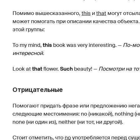
Помимо вышесказанного,
this
и
that
могут отсыла
может помогать при описании качества объект
этой группы:
To my mind,
this
book was very interesting. —
По-мое
интересной.
Look at
that
flower.
Such
beauty! —
Посмотри на тот
Отрицательные
Помогают придать фразе или предложению нега
следующие местоимения: no (никакой), nothing (нич
none (ни один из), neither (ни тот, ни другой).
Стоит отметить, что
no
употребляется перед суще