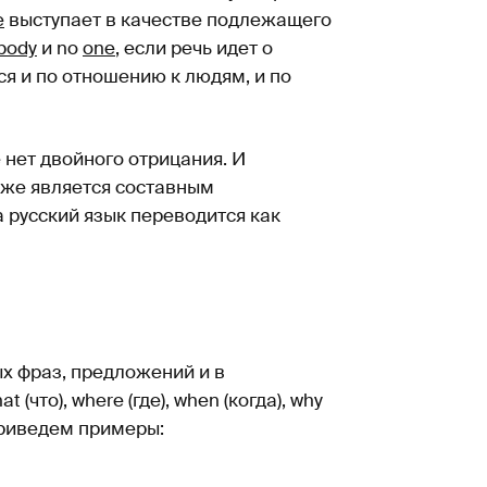
e
выступает в качестве подлежащего
body
и no
one
, если речь идет о
я и по отношению к людям, и по
е нет двойного отрицания. И
же является составным
на русский язык переводится как
х фраз, предложений и в
(что), where (где), when (когда), why
. Приведем примеры: