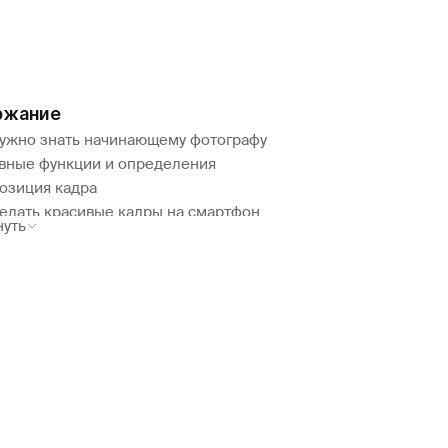
ржание
нужно знать начинающему фотографу
вные функции и определения
озиция кадра
делать красивые кадры на смартфон
нуть
ды