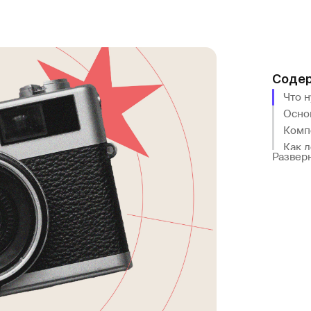
Соде
Что 
Осно
Комп
Как 
Развер
Выво