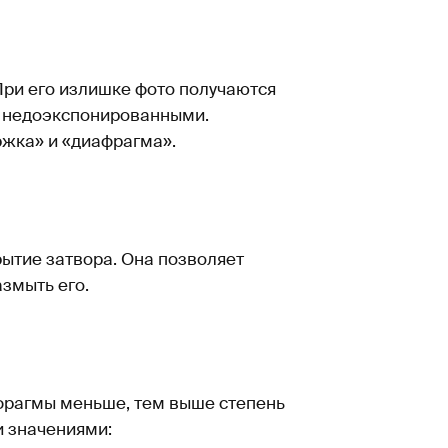
 При его излишке фото получаются
— недоэкспонированными.
жка» и «диафрагма».
ытие затвора. Она позволяет
азмыть его.
фрагмы меньше, тем выше степень
и значениями: