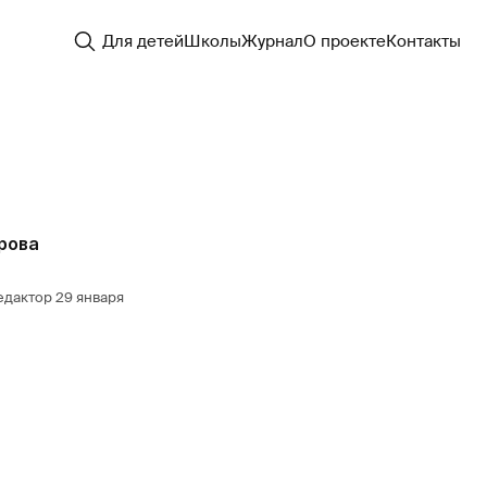
Для детей
Школы
Журнал
О проекте
Контакты
рова
едактор
29 января