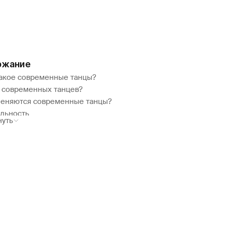
ржание
такое современные танцы?
 современных танцев?
меняются современные танцы?
альность
нуть