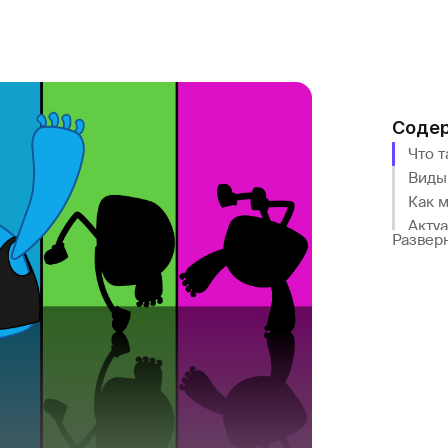
Соде
Что 
Виды
Как 
Акту
Развер