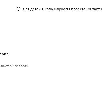
Для детей
Школы
Журнал
О проекте
Контакты
рова
едактор
7 февраля