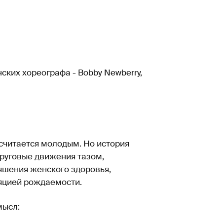
ких хореографа - Bobby Newberry,
 считается молодым. Но история
круговые движения тазом,
чшения женского здоровья,
ляцией рождаемости.
мысл: