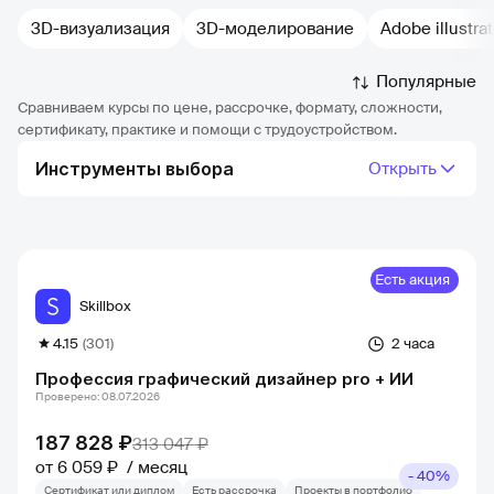
3D-визуализация
3D-моделирование
Adobe illustrat
Популярные
Сравниваем курсы по цене, рассрочке, формату, сложности,
сертификату, практике и помощи с трудоустройством.
Инструменты выбора
Открыть
Есть акция
Skillbox
4.15
(301)
2 часа
Профессия графический дизайнер pro + ИИ
Проверено: 08.07.2026
187 828 ₽
313 047 ₽
от 6 059 ₽
месяц
- 40%
Сертификат или диплом
Есть рассрочка
Проекты в портфолио