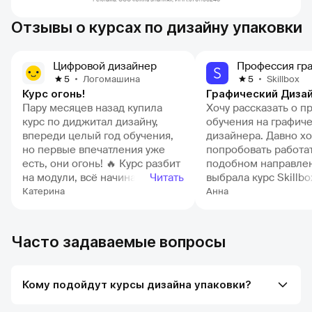
Отзывы о курсах по дизайну упаковки
Цифровой дизайнер
Логомашина
Skillbox
5
5
Курс огонь!
Графический Диза
Пару месяцев назад купила
Хочу рассказать о п
курс по диджитал дизайну,
обучения на графич
впереди целый год обучения,
дизайнера. Давно х
но первые впечатления уже
попробовать работат
есть, они огонь! 🔥 Курс разбит
подобном направле
на модули, всё начинается с
Читать
выбрала курс Skillbo
азов, типа как работать в
приобретения навык
Катерина
Анна
программах, а потом
Изначально я самос
переходит к крутым штукам и
лет с 8 изучала гра
практике. Я даже заранее
инструменты, но в 
Часто задаваемые вопросы
посмотрела, какие задания
работала в Photosho
будут дальше, выглядят
благодаря курсу уж
интересно. Всё
освоилась и в Illustra
Кому подойдут курсы дизайна упаковки?
структурировано, четко, без
курс не завершен до
воды, только нужное. В
могу уже сказать, ч