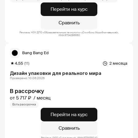
Перейти на курс
Сравнить
Реклама. ЧОУ ДПО «Образовательные технологии «Скилбокс (Коробка навыков)»,
ИНН:9704088880
Bang Bang Ed
4.55
(11)
2 месяца
Дизайн упаковки для реального мира
Проверено: 10.06.2026
В рассрочку
от 5 717 ₽
месяц
Есть рассрочка
Перейти на курс
Сравнить
Реклама. ООО «Сила знания», ИНН:9701158240