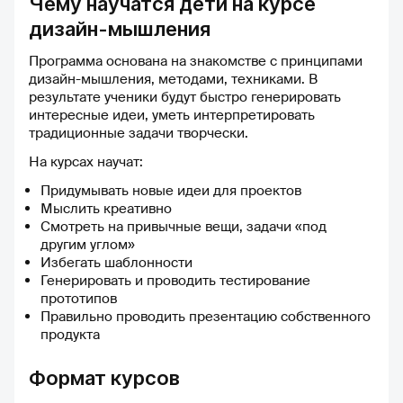
Чему научатся дети на курсе
Все материалы представлены
дизайн-мышления
ясно и интересно, разбиты на
удобные модули, что облегчает
Программа основана на знакомстве с принципами
восприятие информации. 👩‍🏫
дизайн-мышления, методами, техниками. В
Преподаватели действительно
результате ученики будут быстро генерировать
увлечённые и опытные
интересные идеи, уметь интерпретировать
специалисты своего дела. У
традиционные задачи творчески.
каждого преподавателя своя
манера подачи материала, но
На курсах научат:
всех объединяет одно —
Придумывать новые идеи для проектов
умение доходчиво и лаконично
Мыслить креативно
объяснить сложный материал.
Смотреть на привычные вещи, задачи «под
⏳ Меня приятно удивляет
другим углом»
скорость реакции
Избегать шаблонности
преподавателей на мои
Генерировать и проводить тестирование
вопросы. Ответы приходят
прототипов
практически мгновенно, часто
Правильно проводить презентацию собственного
даже в тот же день, что
продукта
позволяет не терять нить
рассуждений и эффективнее
усваивать новые знания. ✍️
Формат курсов
Домашние задания