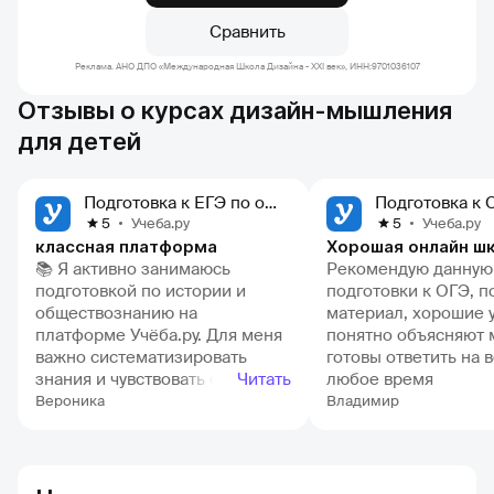
Сравнить
Реклама. АНО ДПО «Международная Школа Дизайна - XXI век», ИНН:9701036107
Отзывы о курсах дизайн-мышления
для детей
Подготовка к ЕГЭ по обществознанию
Учеба.ру
Учеба.ру
5
5
классная платформа
📚 Я активно занимаюсь
Рекомендую данную
подготовкой по истории и
подготовки к ОГЭ, 
обществознанию на
материал, хорошие 
платформе Учёба.ру. Для меня
понятно объясняют 
важно систематизировать
готовы ответить на 
знания и чувствовать себя
Читать
любое время
уверенно на экзаменах, и эта
Вероника
Владимир
площадка отлично справляется
с этими задачами. ✅ Мне
особенно нравятся уроки по
истории и обществознанию.