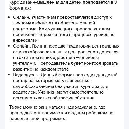
проверяются достаточно
Курс дизайн-мышления для детей преподается в 3
быстро, редко дольше суток.
форматах:
Такое внимание к обратной
Онлайн. Участникам предоставляется доступ к
связи даёт возможность
личному кабинету на образовательной
вовремя исправить ошибки и
платформе. Коммуникация с преподавателем
двигаться дальше с
происходит через чат или в процессе уроков по
уверенностью. 💻 Пользоваться
видеосвязи
платформой удобно и
Офлайн. Группа посещает аудитории центральных
комфортно. Простота
офисов образовательных центров. Упор делается
интерфейса и ясная структура
на активном взаимодействии учеников с
позволяют сосредоточиться
учителями. Преподаватель будет контролировать
исключительно на учёбе, без
развитие на каждом этапе
лишней траты времени на
Видеокурсы. Данный формат подходит для детей
поиски нужного урока или
постарше, которые могут заниматься
теста. ❤️ Больше всего радует
самообразованием без участия куратора или
качество и глубина учебных
родителей. Ученики могут самостоятельно
материалов. После занятий на
организовывать свой график обучения
Учёба.ру чувствуешь
уверенность в собственных
Также можно заниматься индивидуально, где
силах и готовность сдавать
преподаватель занимается с одним ребенком по
экзамены. 🔧 Что касается
персональной программе.
улучшений, хотелось бы видеть