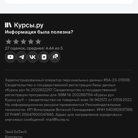
Информация была полезна?
27 оценок, среднее: 4.44 из 5
Зарегистрированный оператор персональных данных #54–23–015516.
Свидетельство о государственной регистрации базы данных
«Курсы.ру» № 2022622257. Свидетельство о государственной
регистрации программы для ЭВМ № 2022667154 «Курсы.ру».
Курсы.ру® — свидетельство на товарный знак № 942572 от 07.09.2022.
На информационном ресурсе применяются Рекомендательные
технологии. ИП Виноградов Виталий Геннадьевич. ИНН 540362837399,
ОГРНИП 315547600047865. Адрес для направления юридически
значимых сообщений: mail@kursy.ru
Твой EdTech
Контакты