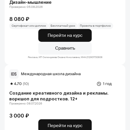
Дизайн-мышление
Проверено: 05.08.2026
8 080 ₽
Сертификат или диплом
Бесплатный урок
Проекты в портфолио
Перейти на курс
Сравнить
Реклама. ИП Селендеева Оксана Николаевна, ИНН:212901700606
Международная школа дизайна
4.70
(10)
1 год
Создание креативного дизайна и рекламы.
воркшоп для подростков. 12+
Проверено: 08.07.2026
3 000 ₽
Перейти на курс