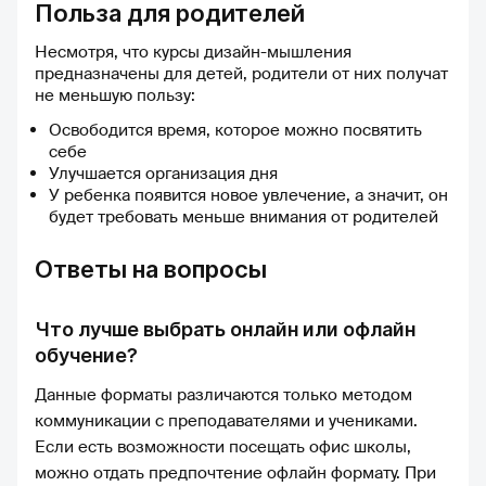
чуть больше интерактива в
Польза для родителей
занятиях — возможно,
интересные тесты-викторины
Несмотря, что курсы дизайн-мышления
или игровые элементы,
предназначены для детей, родители от них получат
которые помогли бы
не меньшую пользу:
разнообразить подготовку. 🌟
Конечно, я буду рекомендовать
Освободится время, которое можно посвятить
своим подругам и знакомым!
себе
Если вы хотите качественно
Улучшается организация дня
подготовиться к экзаменам по
У ребенка появится новое увлечение, а значит, он
истории и обществознанию,
будет требовать меньше внимания от родителей
обязательно попробуйте
учиться на Учёба.ру.
Ответы на вопросы
Что лучше выбрать онлайн или офлайн
обучение?
Данные форматы различаются только методом
коммуникации с преподавателями и учениками.
Если есть возможности посещать офис школы,
можно отдать предпочтение офлайн формату. При