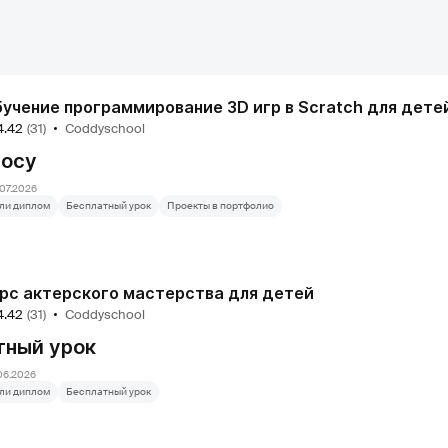
учение программирование 3D игр в Scratch для дете
4.42
(31)
Coddyschool
росу
07.2026
ли диплом
Бесплатный урок
Проекты в портфолио
рс актерского мастерства для детей
4.42
(31)
Coddyschool
тный урок
06.2026
ли диплом
Бесплатный урок