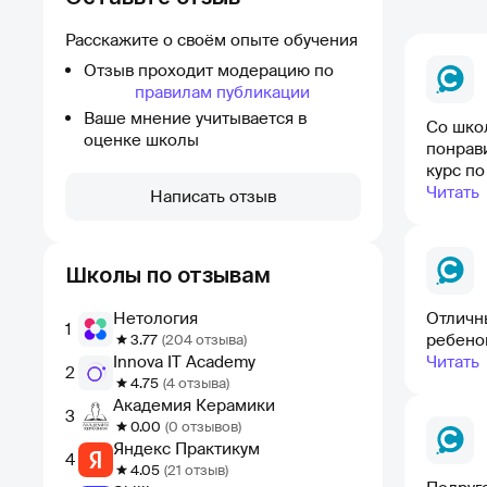
Расскажите о своём опыте обучения
Отзыв проходит модерацию по
правилам публикации
Ваше мнение учитывается в
Со шко
оценке школы
понрави
курс по
Читать
Написать отзыв
Школы по отзывам
Нетология
Отличн
1
ребенок
3.77
(204 отзыва)
Innova IT Academy
Читать
2
4.75
(4 отзыва)
Академия Керамики
3
0.00
(0 отзывов)
Яндекс Практикум
4
4.05
(21 отзыв)