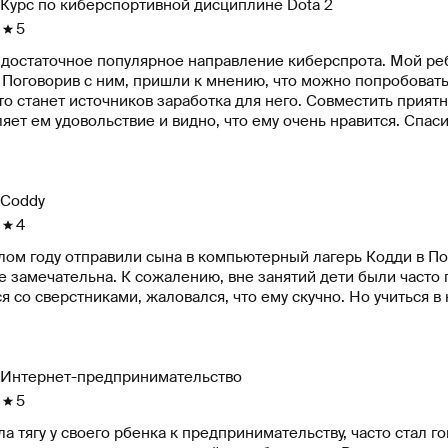
Курс по киберспортивной дисциплине Dota 2
5
 достаточное популярное направление киберспрота. Мой реб
. Поговорив с ним, пришли к мнению, что можно попробоват
то станет источников заработка для него. Совместить прият
яет ем удовольствие и видно, что ему очень нравится. Спа
Coddy
4
ом году отправили сына в компьютерный лагерь Кодди в Под
е замечательна. К сожалению, вне занятий дети были часто
Интернет-предпринимательство
5
а тягу у своего рбенка к предпринимательству, часто стал 