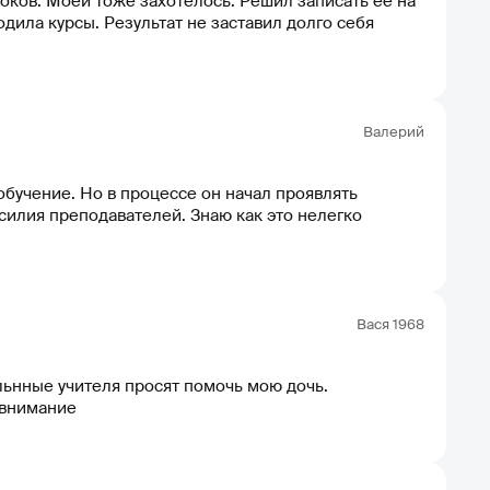
оков. Моей тоже захотелось. Решил записать ее на
одила курсы. Результат не заставил долго себя
Валерий
 обучение. Но в процессе он начал проявлять
усилия преподавателей. Знаю как это нелегко
Вася 1968
ьнные учителя просят помочь мою дочь.
 внимание