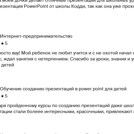
а моей дочки делает отличные презентации для школьных ур
езентация PowerPoint от школы Кодди, так как она уже прох
Интернет-предпринимательство
5
осто вау! Мой ребенок не любит учится и с не охотой начал
, ждал занятия с нетерпением. Спасибо за уроки, знания и 
 детей
Обучение созданию презентаций в power point для детей
5
аря пройденному курсы по созданию презентаций даже школ
тации стали болеее интересными, красочными, привлекают