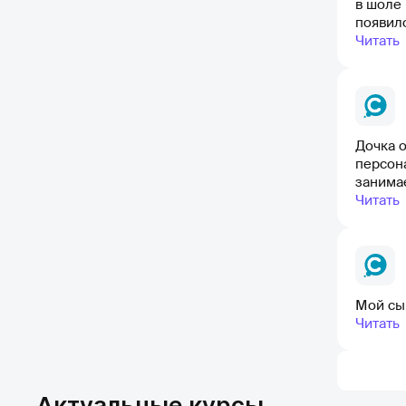
в шоле 
появило
Читать
Дочка о
персона
занимае
Читать
Мой сын
Читать
Актуальные курсы