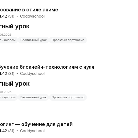
сование в стиле аниме
4.42
(31)
Coddyschool
тный урок
06.2026
ли диплом
Бесплатный урок
Проекты в портфолио
учение блокчейн-технологиям с нуля
4.42
(31)
Coddyschool
тный урок
06.2026
ли диплом
Бесплатный урок
Проекты в портфолио
огинг — обучение для детей
4.42
(31)
Coddyschool