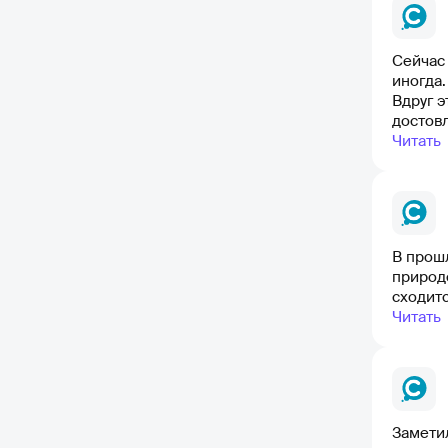
Сейчас
иногда
Вдруг э
достовл
Читать
В прошл
природ
Читать
Заметил