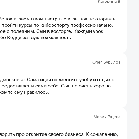
Катерина В
енок играем в компьютрные игры, аж не оторвать
ь пройти курсы по киберспорту профессионально.
ное с полезным. Сын в восторге. Каждый урок
сибо Кодди за таую возможность
Олег Бурылов
московье. Сама идея совместить учебу и отдых а
 предоставлены сами себе. Сын не очень хорошо
сходится со сверстниками, жаловался, что ему скучно. Но учиться в кэмпе ему нравилось.
Мария Гуцева
говорить про открытие своего бизнеса. К сожалению,