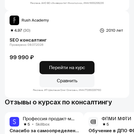
Реклама. АНО ВО «Университет Иннополис», ИНН:1655258235
Rush Academy
4.97
(30)
2010 лет
SEO консалтинг
Проверено: 08.07.2026
99 990 ₽
Перейти на курс
Сравнить
Реклама. ИП Шестаков Олег Олегович, ИНН:772850057150
Отзывы о курсах по консалтингу
Профессия продакт-менеджер
ФПМИ МФТИ
Skillbox
5
5
Спасибо за самоопределение
Обучение в ДПО 