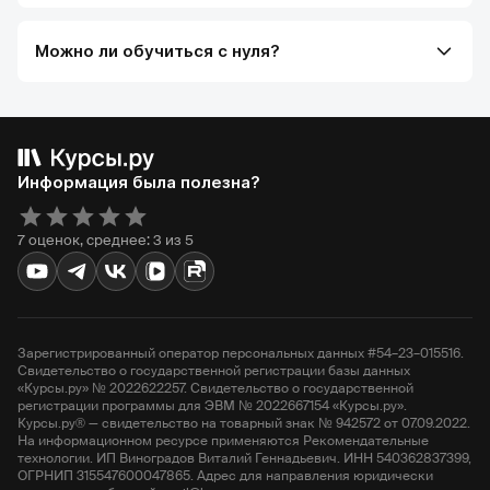
Можно ли обучиться с нуля?
Информация была полезна?
7 оценок, среднее: 3 из 5
Зарегистрированный оператор персональных данных #54–23–015516.
Свидетельство о государственной регистрации базы данных
«Курсы.ру» № 2022622257. Свидетельство о государственной
регистрации программы для ЭВМ № 2022667154 «Курсы.ру».
Курсы.ру® — свидетельство на товарный знак № 942572 от 07.09.2022.
На информационном ресурсе применяются Рекомендательные
технологии. ИП Виноградов Виталий Геннадьевич. ИНН 540362837399,
ОГРНИП 315547600047865. Адрес для направления юридически