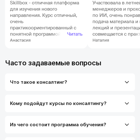
Skillbox - отличная платформа
Участвовала в летн
для изучения нового
менеджеров и прохо
направления. Курс отличный,
по ИИ, очень понра
очень
подача материала и 
практикоориентированный с
лекций и презентац
понятной программой
Читать
совмещается с прак
обучения. Учиться - надо, это
материал действите
Анастасия
Наталия
не волшебная таблетка, когда
усваивается. Сразу 
"оплата прошла и инфо
школы получилось н
загрузилась в мозг". Нужно
работу, за месяц в 
Часто задаваемые вопросы
погружаться и исправно
прокочались как hard
изучать материал, чтобы
skill. ДПО ФПМИ сп
достичь результата. К этому
за ваши проекты
Что такое консалтинг?
курсу я не сразу пришла, тут
огромное спасибо ребятам из
отдела заботы, при замене
курса всегда пытаются выявить
Кому подойдут курсы по консалтингу?
причину отказа и подобрать
более подходящий вариант
обучения.
Из чего состоит программа обучения?