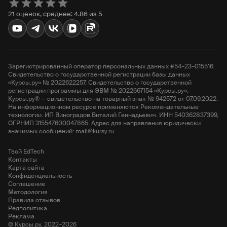
21 оценок, среднее: 4.86 из 5
Зарегистрированный оператор персональных данных #54–23–015516.
Свидетельство о государственной регистрации базы данных
«Курсы.ру» № 2022622257. Свидетельство о государственной
регистрации программы для ЭВМ № 2022667154 «Курсы.ру».
Курсы.ру® — свидетельство на товарный знак № 942572 от 07.09.2022.
На информационном ресурсе применяются Рекомендательные
технологии. ИП Виноградов Виталий Геннадьевич. ИНН 540362837399,
ОГРНИП 315547600047865. Адрес для направления юридически
значимых сообщений: mail@kursy.ru
Твой EdTech
Контакты
Карта сайта
Конфиденциальность
Соглашение
Методология
Правила отзывов
Редполитика
Реклама
© Курсы.ру, 2022–2026