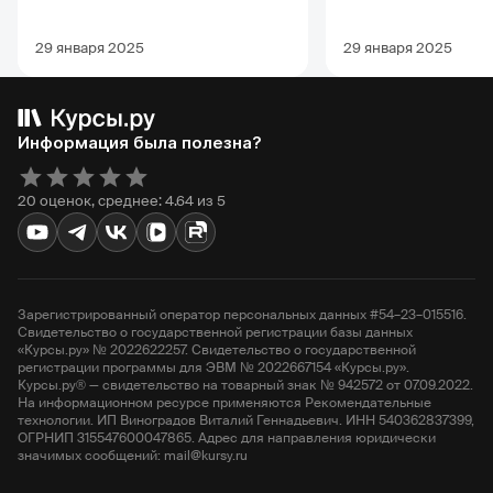
29 января 2025
29 января 2025
Информация была полезна?
20 оценок, среднее: 4.64 из 5
Зарегистрированный оператор персональных данных #54–23–015516.
Свидетельство о государственной регистрации базы данных
«Курсы.ру» № 2022622257. Свидетельство о государственной
регистрации программы для ЭВМ № 2022667154 «Курсы.ру».
Курсы.ру® — свидетельство на товарный знак № 942572 от 07.09.2022.
На информационном ресурсе применяются Рекомендательные
технологии. ИП Виноградов Виталий Геннадьевич. ИНН 540362837399,
ОГРНИП 315547600047865. Адрес для направления юридически
значимых сообщений: mail@kursy.ru