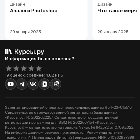
Дизайн
Дизайн
Аналоги Photoshop
Что такое мерч
29 января 2025
29 января 2025
Информация была полезна?
19 оценок, среднее: 4.82 из 5
Зарегистрированный оператор персональных данных #54–23–015516.
Свидетельство о государственной регистрации базы данных
«Курсы.ру» № 2022622257. Свидетельство о государственной
регистрации программы для ЭВМ № 2022667154 «Курсы.ру».
Курсы.ру® — свидетельство на товарный знак № 942572 от 07.09.2022.
На информационном ресурсе применяются Рекомендательные
технологии. ИП Виноградов Виталий Геннадьевич. ИНН 540362837399,