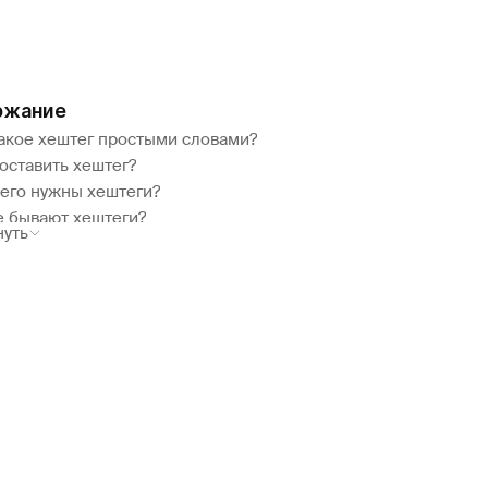
ржание
такое хештег простыми словами?
оставить хештег?
чего нужны хештеги?
е бывают хештеги?
нуть
тавить хештеги в разных социальных сетях?
выбирать хэштеги?
исы для подбора хештегов