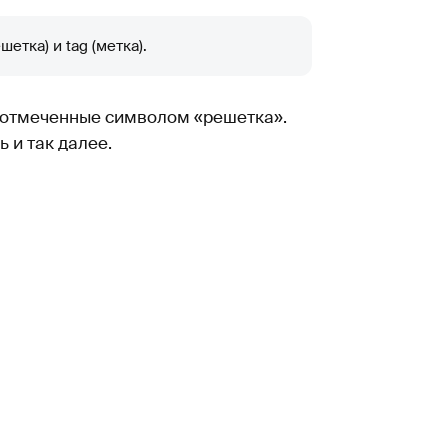
етка) и tag (метка).
, отмеченные символом «решетка».
 и так далее.