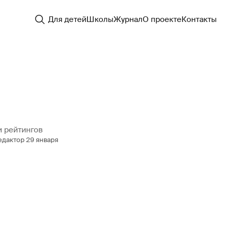
Для детей
Школы
Журнал
О проекте
Контакты
и рейтингов
едактор
29 января