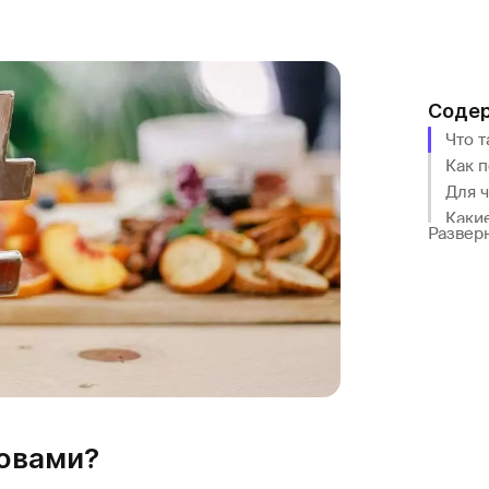
Соде
Что 
Как п
Для 
Каки
Развер
Как с
Как 
Серв
ловами?