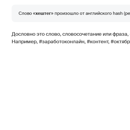
Слово «
хештег
» произошло от английского hash (реш
Дословно это слово, словосочетание или фраза
Например, #заработоконлайн, #контент, #октябрь