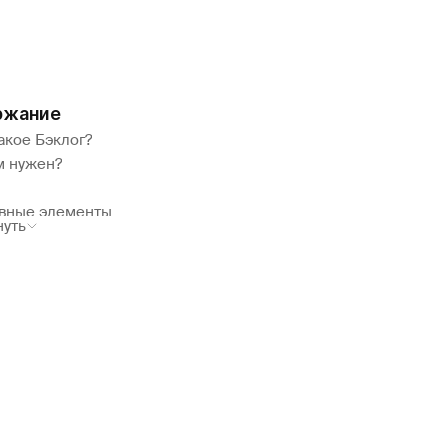
ржание
акое Бэклог?
м нужен?
вные элементы
нуть