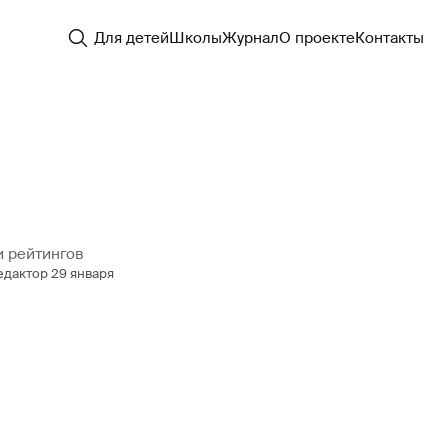
Для детей
Школы
Журнал
О проекте
Контакты
и рейтингов
едактор
29 января