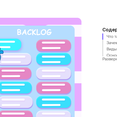
Соде
Что т
Заче
Виды
Осно
Развер