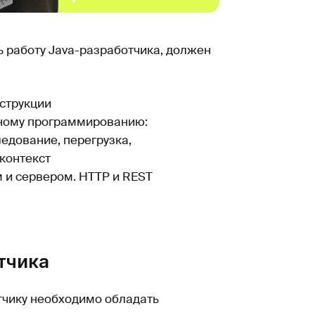
ь работу Java-разработчика, должен
нструкции
нному программированию:
ледование, перегрузка,
контекст
 и сервером. HTTP и REST
тчика
отчику необходимо обладать