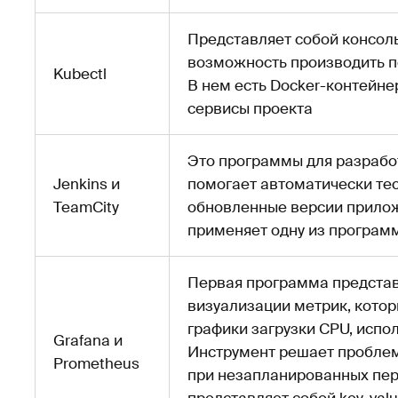
Представляет собой консоль
возможность производить п
Kubectl
В нем есть Docker-контейн
сервисы проекта
Это программы для разрабо
Jenkins и
помогает автоматически те
TeamCity
обновленные версии прилож
применяет одну из програм
Первая программа представ
визуализации метрик, котор
графики загрузки CPU, испо
Grafana и
Инструмент решает проблем
Prometheus
при незапланированных пер