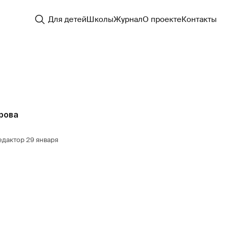
Для детей
Школы
Журнал
О проекте
Контакты
рова
едактор
29 января