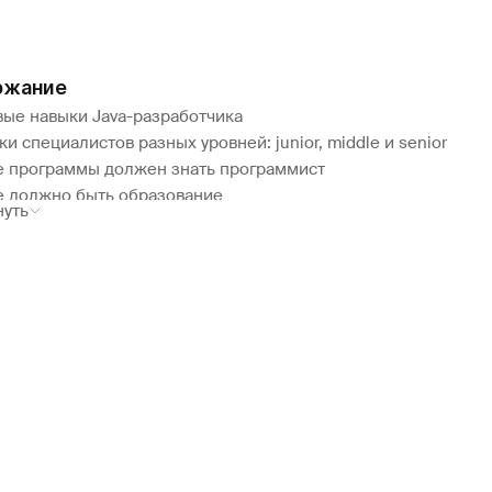
ржание
вые навыки Java-разработчика
и специалистов разных уровней: junior, middle и senior
е программы должен знать программист
е должно быть образование
нуть
бучиться на разработчика
ды