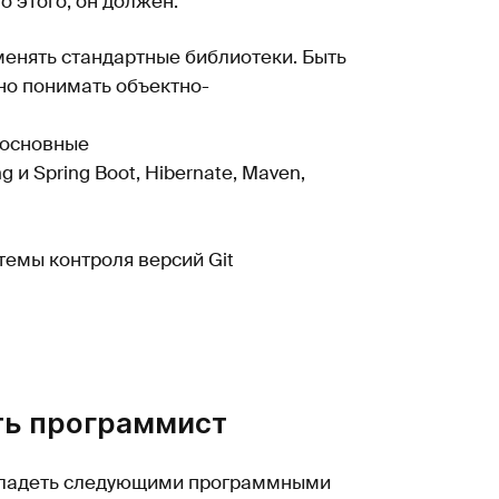
 этого, он должен:
менять стандартные библиотеки. Быть
но понимать объектно-
 основные
и Spring Boot, Hibernate, Maven,
емы контроля версий Git
ть программист
 владеть следующими программными