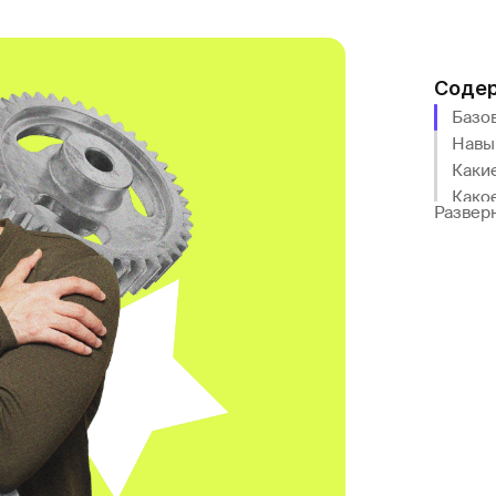
Соде
Базо
Навык
Каки
Како
Развер
Где о
Выво