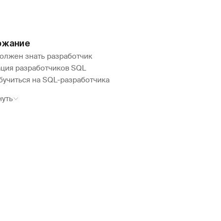
ржание
должен знать разработчик
ация разработчиков SQL
бучиться на SQL-разработчика
нуть
йн-курсы
стоятельная учеба
едем итоги