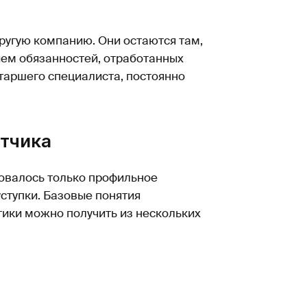
другую компанию. Они остаются там,
ием обязанностей, отработанных
таршего специалиста, постоянно
отчика
ебовалось только профильное
уступки. Базовые понятия
тики можно получить из нескольких