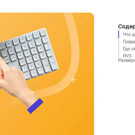
Соде
Что 
Град
Где о
ВУЗ
Развер
Онла
Само
Подв