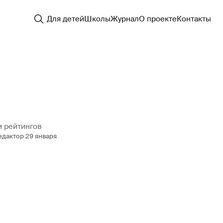
Для детей
Школы
Журнал
О проекте
Контакты
и рейтингов
едактор
29 января