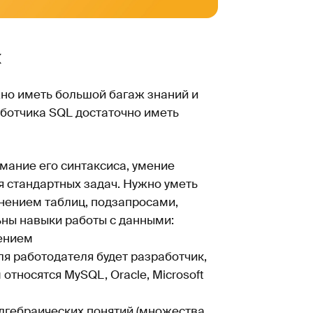
к
но иметь большой багаж знаний и
аботчика SQL достаточно иметь
ание его синтаксиса, умение
я стандартных задач. Нужно уметь
нением таблиц, подзапросами,
ны навыки работы с данными:
нением
я работодателя будет разработчик,
относятся MySQL, Oracle, Microsoft
лгебраических понятий (множества,