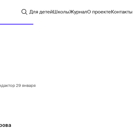
Для детей
Школы
Журнал
О проекте
Контакты
едактор
29 января
рова