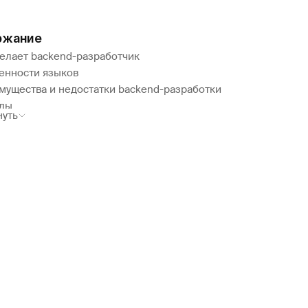
ржание
делает backend-разработчик
енности языков
мущества и недостатки backend-разработки
ды
нуть