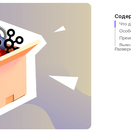
Соде
Что 
Особ
Преи
Выво
Развер