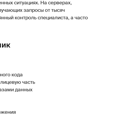
нных ситуациях. На серверах,
учающих запросы от тысяч
нный контроль специалиста, а часто
чик
ного кода
а лицевую часть
азами данных
ожения