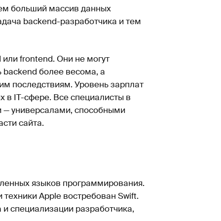
чем больший массив данных
задача backend-разработчика и тем
или frontend. Они не могут
ь backend более весома, а
им последствиям. Уровень зарплат
 в IT-сфере. Все специалисты в
ми — универсалами, способными
асти сайта.
сленных языков программирования.
 техники Apple востребован Swift.
 и специализации разработчика,