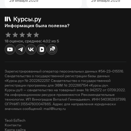
29 января 2025
29 января 2025
Информация была полезна?
18 оценок, среднее: 4.02 из 5
Зарегистрированный оператор персональных данных #54–23–015516.
Свидетельство о государственной регистрации базы данных
«Курсы.ру» № 2022622257. Свидетельство о государственной
регистрации программы для ЭВМ № 2022667154 «Курсы.ру».
Курсы.ру® — свидетельство на товарный знак № 942572 от 07.09.2022.
На информационном ресурсе применяются Рекомендательные
технологии. ИП Виноградов Виталий Геннадьевич. ИНН 540362837399,
ОГРНИП 315547600047865. Адрес для направления юридически
значимых сообщений: mail@kursy.ru
Твой EdTech
Контакты
Карта сайта