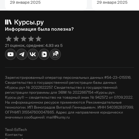
29 января 2025
29 января 2025
Информация была полезна?
21 оценок, среднее: 4.93 из 5
Зарегистрированный оператор персональных данных #54–23–015516.
Свидетельство о государственной регистрации базы данных
«Курсы.ру» № 2022622257. Свидетельство о государственной
регистрации программы для ЭВМ № 2022667154 «Курсы.ру».
Курсы.ру® — свидетельство на товарный знак № 942572 от 07.09.2022.
На информационном ресурсе применяются Рекомендательные
технологии. ИП Виноградов Виталий Геннадьевич. ИНН 540362837399,
ОГРНИП 315547600047865. Адрес для направления юридически
значимых сообщений: mail@kursy.ru
Твой EdTech
Контакты