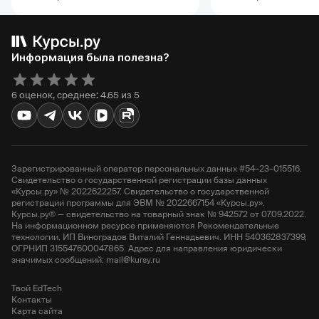
Информация была полезна?
6 оценок, среднее: 4.65 из 5
Зарегистрированный оператор персональных данных #54–23–015516.
Свидетельство о государственной регистрации базы данных
«Курсы.ру» № 2022622257. Свидетельство о государственной
регистрации программы для ЭВМ № 2022667154 «Курсы.ру».
Курсы.ру® — свидетельство на товарный знак № 942572 от 07.09.2022.
На информационном ресурсе применяются Рекомендательные
технологии. ИП Виноградов Виталий Геннадьевич. ИНН 540362837399,
ОГРНИП 315547600047865. Адрес для направления юридически
значимых сообщений: mail@kursy.ru
Твой EdTech
Контакты
Карта сайта