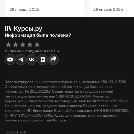
профессии, обуч
карьерных перс
29 января 2025
29 января 2025
Информация была полезна?
13 оценок, среднее: 4.17 из 5
Зарегистрированный оператор персональных данных #54–23–015516.
Свидетельство о государственной регистрации базы данных
«Курсы.ру» № 2022622257. Свидетельство о государственной
регистрации программы для ЭВМ № 2022667154 «Курсы.ру».
Курсы.ру® — свидетельство на товарный знак № 942572 от 07.09.2022.
На информационном ресурсе применяются Рекомендательные
технологии. ИП Виноградов Виталий Геннадьевич. ИНН 540362837399,
ОГРНИП 315547600047865. Адрес для направления юридически
значимых сообщений: mail@kursy.ru
Твой EdTech