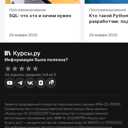
Программирование
Программирование
SQL: что это и зачем нужен
Кто такой Python
разработчик: по
профессии, обуч
карьерных перс
29 января 2025
29 января 2025
Информация была полезна?
34 оценок, среднее: 3.8 из 5
Зарегистрированный оператор персональных данных #54–23–015516.
Свидетельство о государственной регистрации базы данных
«Курсы.ру» № 2022622257. Свидетельство о государственной
регистрации программы для ЭВМ № 2022667154 «Курсы.ру».
Курсы.ру® — свидетельство на товарный знак № 942572 от 07.09.2022.
На информационном ресурсе применяются Рекомендательные