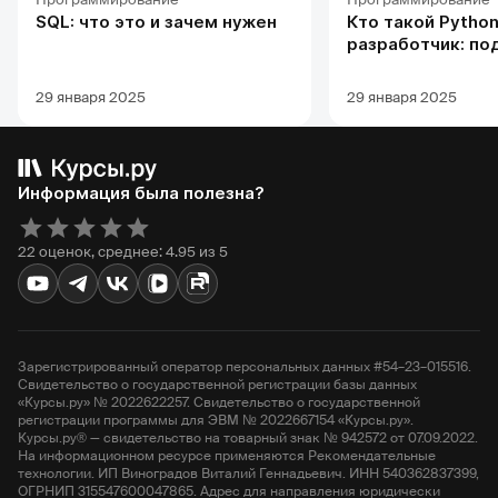
SQL: что это и зачем нужен
Кто такой Python
разработчик: по
профессии, обуч
карьерных перс
29 января 2025
29 января 2025
Информация была полезна?
22 оценок, среднее: 4.95 из 5
Зарегистрированный оператор персональных данных #54–23–015516.
Свидетельство о государственной регистрации базы данных
«Курсы.ру» № 2022622257. Свидетельство о государственной
регистрации программы для ЭВМ № 2022667154 «Курсы.ру».
Курсы.ру® — свидетельство на товарный знак № 942572 от 07.09.2022.
На информационном ресурсе применяются Рекомендательные
технологии. ИП Виноградов Виталий Геннадьевич. ИНН 540362837399,
ОГРНИП 315547600047865. Адрес для направления юридически