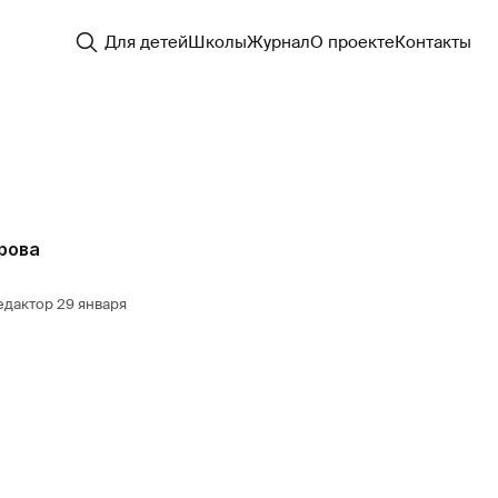
Для детей
Школы
Журнал
О проекте
Контакты
рова
едактор
29 января