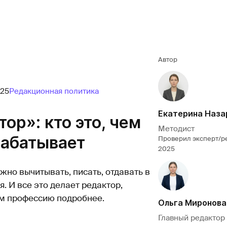
Автор
025
Редакционная политика
Екатерина Наза
ор»: кто это, чем
Методист
рабатывает
Проверил эксперт/р
2025
жно вычитывать, писать, отдавать в
. И все это делает редактор,
им профессию подробнее.
Ольга Миронова
Главный редактор