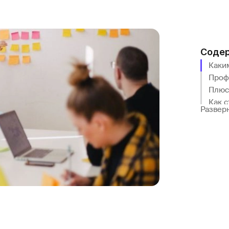
Соде
Каки
Проф
Плюс
Как с
Развер
Где и
Скол
Закл