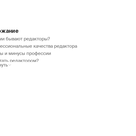
ржание
ми бывают редакторы?
ессиональные качества редактора
ы и минусы профессии
тать редактором?
нуть
скать работу редактором?
ько зарабатывает редактор?
ючение