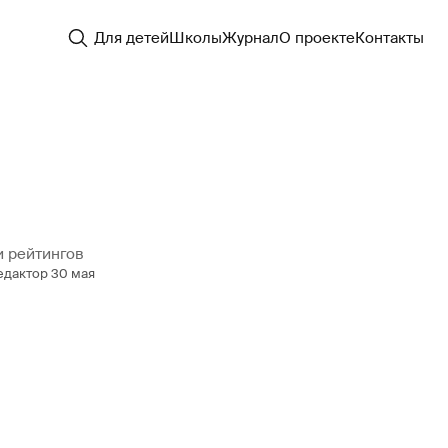
Для детей
Школы
Журнал
О проекте
Контакты
и рейтингов
едактор
30 мая