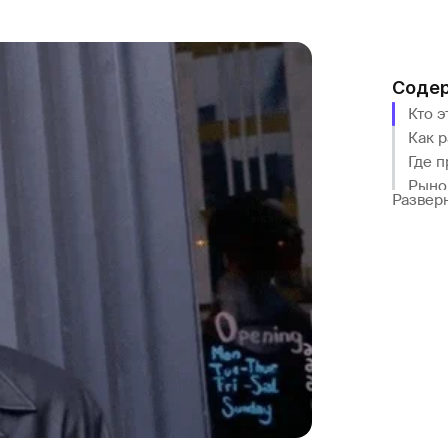
Соде
Кто 
Как р
Где 
Рынок
Развер
Перс