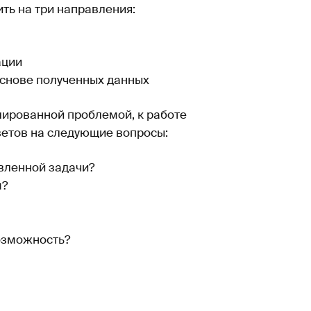
ть на три направления:
ации
основе полученных данных
лированной проблемой, к работе
тветов на следующие вопросы:
вленной задачи?
м?
возможность?