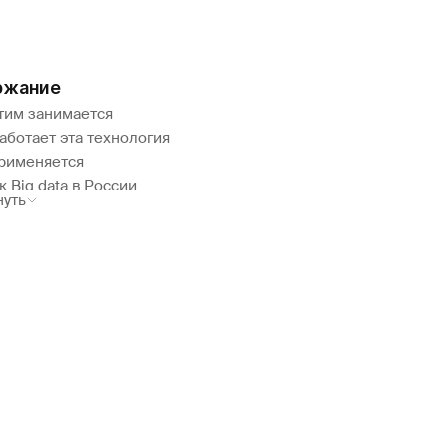
ржание
этим занимается
аботает эта технология
применяется
 Big data в России
нуть
пективы развития