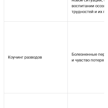
новой ситуации, п
воспитании осозн
трудностей и их п
Болезненные пер
Коучинг разводов
и чувство потерян